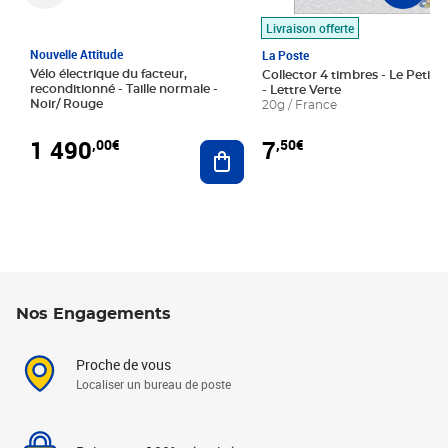
Livraison offerte
Nouvelle Attitude
La Poste
Vélo électrique du facteur,
Collector 4 timbres - Le Petit P
reconditionné - Taille normale -
- Lettre Verte
Noir/ Rouge
20g / France
1 490
7
,00€
,50€
Ajouter au panier
Nos Engagements
Proche de vous
Localiser un bureau de poste