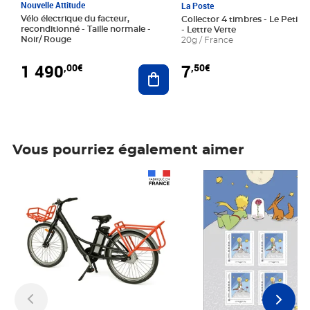
Nouvelle Attitude
La Poste
Vélo électrique du facteur,
Collector 4 timbres - Le Petit P
reconditionné - Taille normale -
- Lettre Verte
Noir/ Rouge
20g / France
1 490
7
,00€
,50€
Ajouter au panier
Vous pourriez également aimer
Prix 1 490,00€
Prix 7,50€