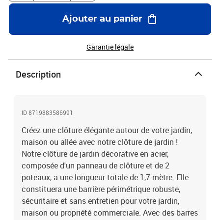
cm (L x H) Hauteur du panneau de clôture : 150 cm Dimensions du
poteau : 3,4 x 200 cm (diamètre x H) Avec dessus en cerceau
Ajouter au panier
Matériaux de montage inclus La livraison inclut 1 panneau de
clôture et 2 poteaux Vous pouvez acheter plus pour faire la clôture
aussi longue que vous le souhaitez
Garantie légale
Description
ID 8719883586991
Créez une clôture élégante autour de votre jardin,
maison ou allée avec notre clôture de jardin !
Notre clôture de jardin décorative en acier,
composée d'un panneau de clôture et de 2
poteaux, a une longueur totale de 1,7 mètre. Elle
constituera une barrière périmétrique robuste,
sécuritaire et sans entretien pour votre jardin,
maison ou propriété commerciale. Avec des barres