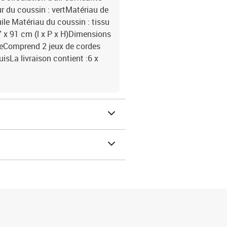
ur du coussin : vertMatériau de
uile Matériau du coussin : tissu
7 x 91 cm (l x P x H)Dimensions
nteComprend 2 jeux de cordes
isLa livraison contient :6 x