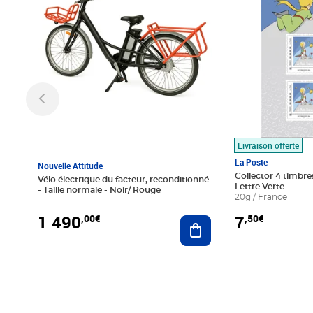
Livraison offerte
La Poste
Nouvelle Attitude
Collector 4 timbres
Vélo électrique du facteur, reconditionné
Lettre Verte
- Taille normale - Noir/ Rouge
20g / France
1 490
7
,00€
,50€
Ajouter au panier