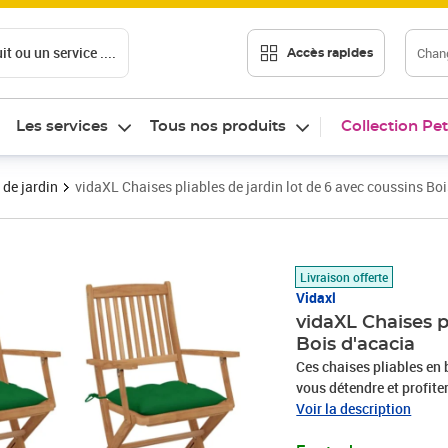
t ou un service ....
Chang
Accès rapides
Les services
Tous nos produits
Collection Pet
 de jardin
vidaXL Chaises pliables de jardin lot de 6 avec coussins Boi
Prix 309,99€
Livraison offerte
Vidaxl
vidaXL Chaises p
Bois d'acacia
Ces chaises pliables en 
vous détendre et profiter
sont fabriquées en bois d
Voir la description
d’acacia massif a la forc