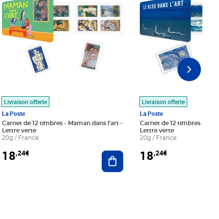
Livraison offerte
Livraison offerte
La Poste
La Poste
Carnet de 12 timbres - Maman dans l'art -
Carnet de 12 timbres - Le bl
Lettre verte
Lettre verte
20g / France
20g / France
18
18
,24€
,24€
r au panier
Ajouter au panier