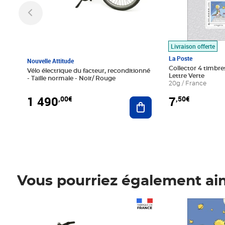
Livraison offerte
La Poste
Nouvelle Attitude
Collector 4 timbres
Vélo électrique du facteur, reconditionné
Lettre Verte
- Taille normale - Noir/ Rouge
20g / France
1 490
7
,00€
,50€
Ajouter au panier
Vous pourriez également ai
Prix 1 490,00€
Prix 7,50€