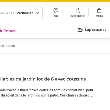
er de site :
Particulier
AIDE
SE CONNECTER
PANIER
Laposte.net
it Prince
s d'acacia
Prix 310,16€
liables de jardin lot de 6 avec coussins
bois d’acacia massif avec coussins sont un endroit idéal pour
 du soleil dans le jardin ou sur le patio. Ces chaises de jardin
’acacia massif, ce qui les rend solides et stables. Le bois
e de soutenir le poids et résiste à l’usure du temps. Ainsi, ces