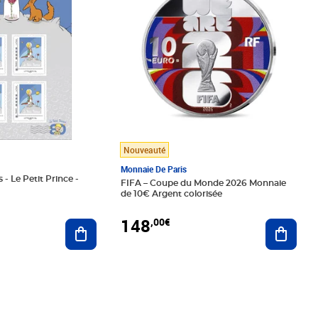
Nouveauté
Monnaie De Paris
 - Le Petit Prince -
FIFA – Coupe du Monde 2026 Monnaie
de 10€ Argent colorisée
148
,00€
Ajouter au panier
Ajoute