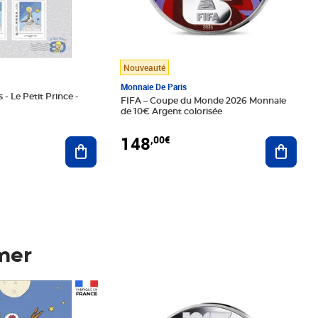
Nouveauté
Monnaie De Paris
 - Le Petit Prince -
FIFA – Coupe du Monde 2026 Monnaie
de 10€ Argent colorisée
148
,00€
Ajouter au panier
Ajoute
mer
Prix 148,00€