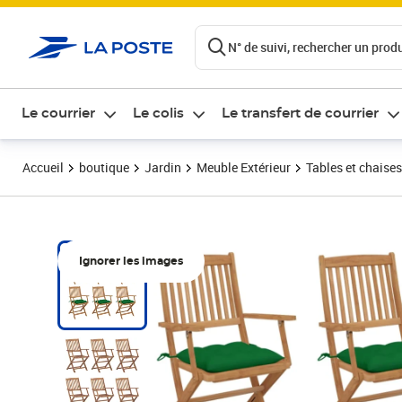
ontenu de la page
N° de suivi, rechercher un produi
Le courrier
Le colis
Le transfert de courrier
Accueil
boutique
Jardin
Meuble Extérieur
Tables et chaises
Ignorer les images