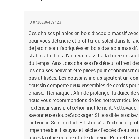
ID 8720286459423
Ces chaises pliables en bois d’acacia massif avec
pour vous détendre et profiter du soleil dans le jar
de jardin sont fabriquées en bois d’acacia massif, 
stables. Le bois d’acacia massif a la force de soute
du temps. Ainsi, ces chaises d’extérieur offrent de
les chaises peuvent être pliées pour économiser de
pas utilisées. Les coussins inclus ajoutent un co
coussin comporte deux ensembles de cordes pour l
chaise. Remarque : Afin de prolonger la durée de v
nous vous recommandons de les nettoyer régulière
l'extérieur sans protection inutilement.Nettoyage :
savonneuse douceStockage : Si possible, stockez d
l'intérieur. Si le produit est stocké à l'extérieur, p
imperméable. Essuyez et séchez l'excès d'eau ou 
après la pluie ou une chute de neige. Permettez une