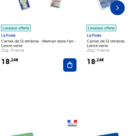
Livraison offerte
Livraison offerte
La Poste
La Poste
Carnet de 12 timbres - Maman dans l'art -
Carnet de 12 timbres - Le bl
Lettre verte
Lettre verte
20g / France
20g / France
18
18
,24€
,24€
r au panier
Ajouter au panier
Prix 18,24€
Prix 18,24€