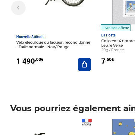
Livraison offerte
La Poste
Nouvelle Attitude
Collector 4 timbres
Vélo électrique du facteur, reconditionné
Lettre Verte
- Taille normale - Noir/ Rouge
20g / France
1 490
7
,00€
,50€
Ajouter au panier
Vous pourriez également ai
Prix 1 490,00€
Prix 7,50€