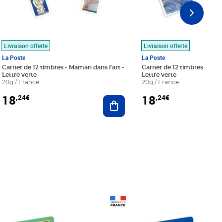
Livraison offerte
Livraison offerte
La Poste
La Poste
Carnet de 12 timbres - Maman dans l'art -
Carnet de 12 timbres - Le bl
Lettre verte
Lettre verte
20g / France
20g / France
18
18
,24€
,24€
r au panier
Ajouter au panier
Prix 18,24€
Prix 18,24€