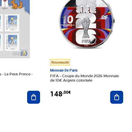
Nouveauté
Monnaie De Paris
 - Le Petit Prince -
FIFA – Coupe du Monde 2026 Monnaie
de 10€ Argent colorisée
148
,00€
Ajouter au panier
Ajoute