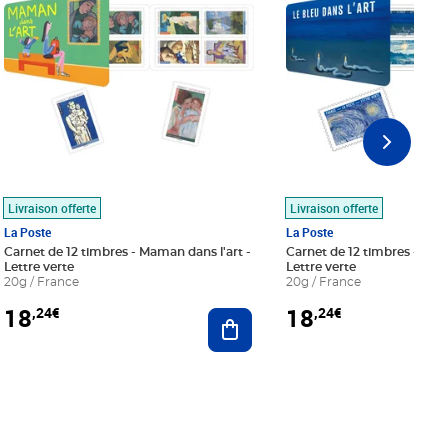
Livraison offerte
Livraison offerte
La Poste
La Poste
Carnet de 12 timbres - Maman dans l'art -
Carnet de 12 timbres - Le bl
Lettre verte
Lettre verte
20g / France
20g / France
18
18
,24€
,24€
r au panier
Ajouter au panier