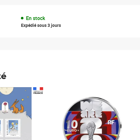
En stock
Expédié sous 3 jours
té
Prix 148,00€