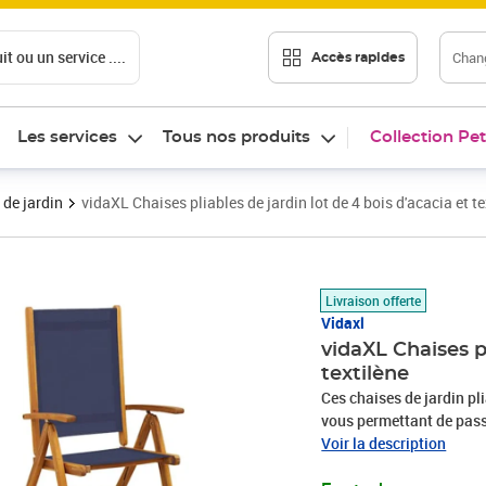
t ou un service ....
Chang
Accès rapides
Les services
Tous nos produits
Collection Pet
 de jardin
vidaXL Chaises pliables de jardin lot de 4 bois d'acacia et te
Prix 284,89€
Livraison offerte
Vidaxl
vidaXL Chaises pl
textilène
Ces chaises de jardin pl
vous permettant de pass
Robuste et stable : le bo
Voir la description
Ses couleurs variées et 