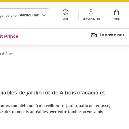
er de site :
Particulier
AIDE
SE CONNECTER
PANIER
Laposte.net
it Prince
xtilène
Prix 284,99€
iables de jardin lot de 4 bois d'acacia et
iantes complèteront à merveille votre jardin, patio ou terrasse,
er des moments agréables avec votre famille ou vos amis.
is d'acacia massif est connu pour sa solidité et sa durabilité.
ses grains uniques lui confèrent un aspect attrayant. Sa