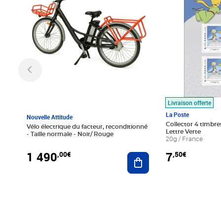
Livraison offerte
La Poste
Nouvelle Attitude
Collector 4 timbres
Vélo électrique du facteur, reconditionné
Lettre Verte
- Taille normale - Noir/ Rouge
20g / France
1 490
7
,00€
,50€
Ajouter au panier