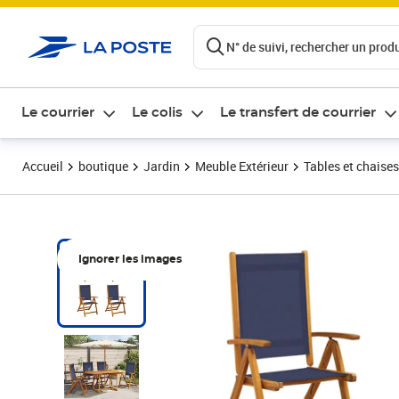
ontenu de la page
N° de suivi, rechercher un produi
Le courrier
Le colis
Le transfert de courrier
Accueil
boutique
Jardin
Meuble Extérieur
Tables et chaises
Ignorer les images