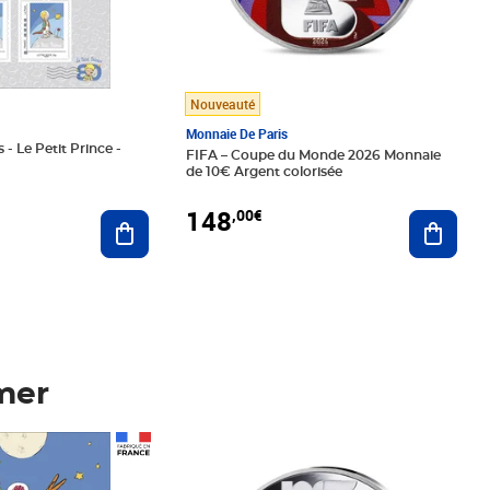
Nouveauté
Monnaie De Paris
 - Le Petit Prince -
FIFA – Coupe du Monde 2026 Monnaie
de 10€ Argent colorisée
148
,00€
Ajouter au panier
Ajoute
mer
Prix 148,00€