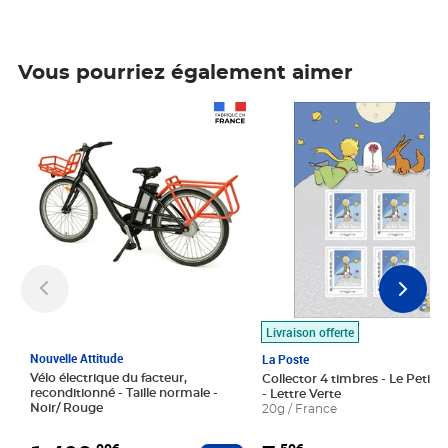
Vous pourriez également aimer
Prix 1 490,00€
Prix 7,50€
Livraison offerte
Nouvelle Attitude
La Poste
Vélo électrique du facteur,
Collector 4 timbres - Le Petit P
reconditionné - Taille normale -
- Lettre Verte
Noir/ Rouge
20g / France