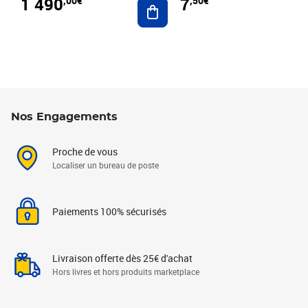
1 490
7
,00€
,50€
Ajouter au panier
Nos Engagements
Proche de vous
Localiser un bureau de poste
Paiements 100% sécurisés
Livraison offerte dès 25€ d'achat
Hors livres et hors produits marketplace