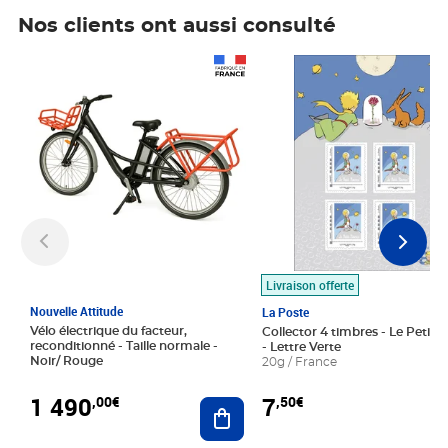
Nos clients ont aussi consulté
Prix 1 490,00€
Prix 7,50€
Livraison offerte
Nouvelle Attitude
La Poste
Vélo électrique du facteur,
Collector 4 timbres - Le Petit P
reconditionné - Taille normale -
- Lettre Verte
Noir/ Rouge
20g / France
1 490
7
,00€
,50€
Ajouter au panier