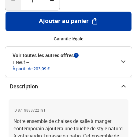
cmCapacité de charge maximale (par siège) : 110 kgLa livraison
comprend 4 chaises
Ajouter au panier
Garantie légale
Voir toutes les autres offres
1
1 Neuf
—
À partir de 203,99 €
Description
ID 8719883722191
Notre ensemble de chaises de salle à manger
contemporain ajoutera une touche de style naturel
à votre jardin, terrasse ou patio. Cet ensemble de