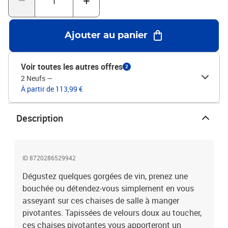
à gazHauteur réglable : oui Accoudoirs : ouiL'assemblage est
requisLa livraison contient :2 x chaise pivotante de salle à manger
Ajouter au panier
Voir toutes les autres offres
2
2 Neufs
—
À partir de 113,99 €
Description
ID 8720286529942
Dégustez quelques gorgées de vin, prenez une
bouchée ou détendez-vous simplement en vous
asseyant sur ces chaises de salle à manger
pivotantes. Tapissées de velours doux au toucher,
ces chaises pivotantes vous apporteront un