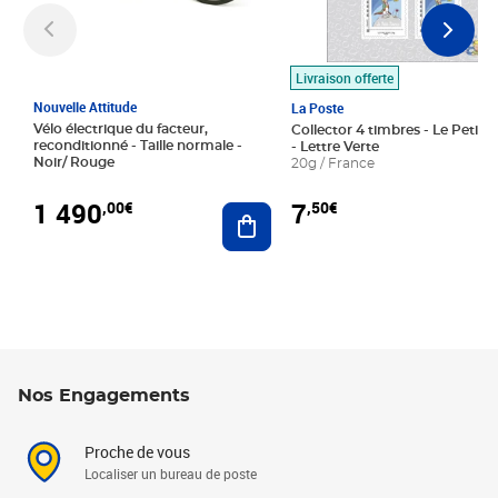
Livraison offerte
Nouvelle Attitude
La Poste
Vélo électrique du facteur,
Collector 4 timbres - Le Petit P
reconditionné - Taille normale -
- Lettre Verte
Noir/ Rouge
20g / France
1 490
7
,00€
,50€
Ajouter au panier
Nos Engagements
Proche de vous
Localiser un bureau de poste