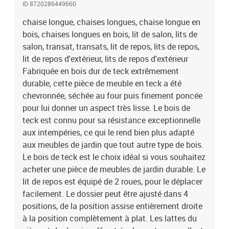
ID 8720286449660
accoudoirs offrent un endroit pour reposer vos bras. De plus, le
coussin inclus est plus qu'un supplément pratique ; il a également
chaise longue, chaises longues, chaise longue en
une fonction décorative. Remarque : afin de prolonger la durée de
bois, chaises longues en bois, lit de salon, lits de
vie des meubles d'extérieur, nous vous recommandons de les
salon, transat, transats, lit de repos, lits de repos,
protéger avec une housse imperméable.Couleur du coussin : vert
lit de repos d'extérieur, lits de repos d'extérieur
vifMatériau : bois dur de teck finement poncé avec finition à base
Fabriquée en bois dur de teck extrêmement
d’eau, acier galvaniséMatériau du coussin : tissu (100 %
durable, cette pièce de meuble en teck a été
polyester)Dimensions de la chaise longue : 195 x 59,5 cm (L x
chevronnée, séchée au four puis finement poncée
l)Largeur du siège : 51,5 cmHauteur d'assise depuis le sol : 35
cmHauteur des accoudoirs à partir du sol : 52,5 cmHauteur du
pour lui donner un aspect très lisse. Le bois de
dossier : 82,5 cmDimensions du coussin : 200 x 50 x 3 cm (L x l x
teck est connu pour sa résistance exceptionnelle
é)Dossier réglable en 4 positionsL'assemblage est requisLa
aux intempéries, ce qui le rend bien plus adapté
livraison contient :2 x chaise longue2 x coussin
aux meubles de jardin que tout autre type de bois.
Le bois de teck est le choix idéal si vous souhaitez
acheter une pièce de meubles de jardin durable. Le
lit de repos est équipé de 2 roues, pour le déplacer
facilement. Le dossier peut être ajusté dans 4
positions, de la position assise entièrement droite
à la position complètement à plat. Les lattes du