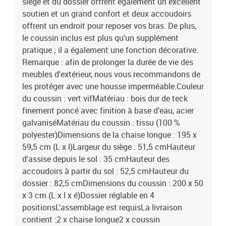
siège et du dossier offrent également un excellent
soutien et un grand confort et deux accoudoirs
offrent un endroit pour reposer vos bras. De plus,
le coussin inclus est plus qu'un supplément
pratique ; il a également une fonction décorative.
Remarque : afin de prolonger la durée de vie des
meubles d'extérieur, nous vous recommandons de
les protéger avec une housse imperméable.Couleur
du coussin : vert vifMatériau : bois dur de teck
finement poncé avec finition à base d’eau, acier
galvaniséMatériau du coussin : tissu (100 %
polyester)Dimensions de la chaise longue : 195 x
59,5 cm (L x l)Largeur du siège : 51,5 cmHauteur
d'assise depuis le sol : 35 cmHauteur des
accoudoirs à partir du sol : 52,5 cmHauteur du
dossier : 82,5 cmDimensions du coussin : 200 x 50
x 3 cm (L x l x é)Dossier réglable en 4
positionsL'assemblage est requisLa livraison
contient :2 x chaise longue2 x coussin