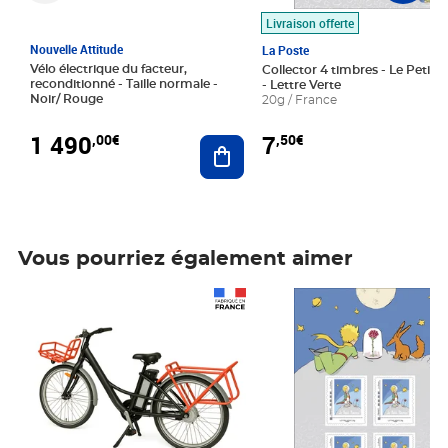
Livraison offerte
Nouvelle Attitude
La Poste
Vélo électrique du facteur,
Collector 4 timbres - Le Petit P
reconditionné - Taille normale -
- Lettre Verte
Noir/ Rouge
20g / France
1 490
7
,00€
,50€
Ajouter au panier
Vous pourriez également aimer
Prix 1 490,00€
Prix 7,50€