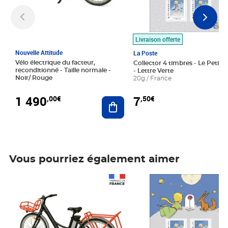
Livraison offerte
Nouvelle Attitude
La Poste
Vélo électrique du facteur,
Collector 4 timbres - Le Petit P
reconditionné - Taille normale -
- Lettre Verte
Noir/ Rouge
20g / France
1 490
7
,00€
,50€
Ajouter au panier
Vous pourriez également aimer
Prix 1 490,00€
Prix 7,50€