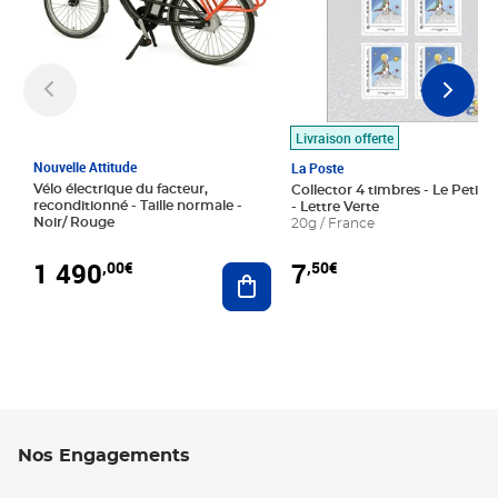
Livraison offerte
Nouvelle Attitude
La Poste
Vélo électrique du facteur,
Collector 4 timbres - Le Petit P
reconditionné - Taille normale -
- Lettre Verte
Noir/ Rouge
20g / France
1 490
7
,00€
,50€
Ajouter au panier
Nos Engagements