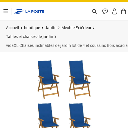
ontenu de la page
Accueil
boutique
Jardin
Meuble Extérieur
Tables et chaises de jardin
vidaXL Chaises inclinables de jardin lot de 4 et coussins Bois acacia
Prix 348,89€
Prix 3