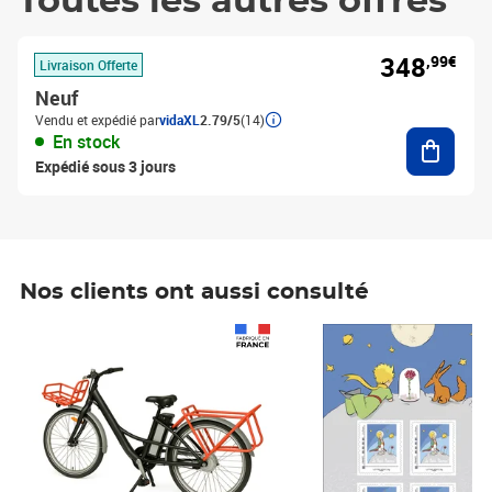
Toutes les autres offres
348
,99€
Livraison Offerte
Neuf
Vendu et expédié par
vidaXL
2.79/5
(14)
Ajouter
En stock
Expédié sous 3 jours
Nos clients ont aussi consulté
Prix 1 490,00€
Prix 7,50€