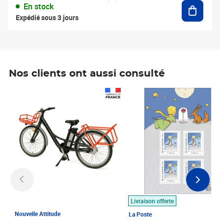
Ajouter
En stock
Expédié sous 3 jours
Nos clients ont aussi consulté
Prix 1 490,00€
Prix 7,50€
Livraison offerte
Nouvelle Attitude
La Poste