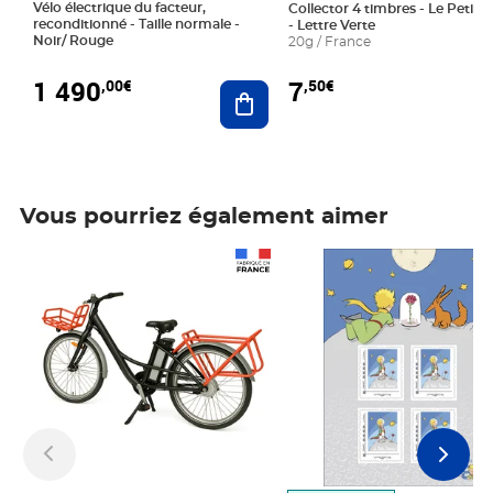
Vélo électrique du facteur,
Collector 4 timbres - Le Petit P
reconditionné - Taille normale -
- Lettre Verte
Noir/ Rouge
20g / France
1 490
7
,00€
,50€
Ajouter au panier
Vous pourriez également aimer
Prix 1 490,00€
Prix 7,50€