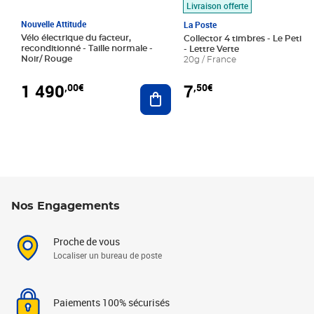
Livraison offerte
Nouvelle Attitude
La Poste
Vélo électrique du facteur,
Collector 4 timbres - Le Petit P
reconditionné - Taille normale -
- Lettre Verte
Noir/ Rouge
20g / France
1 490
7
,00€
,50€
Ajouter au panier
Nos Engagements
Proche de vous
Localiser un bureau de poste
Paiements 100% sécurisés