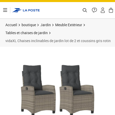
ontenu de la page
Accueil
boutique
Jardin
Meuble Extérieur
Tables et chaises de jardin
vidaXL Chaises inclinables de jardin lot de 2 et coussins gris rotin
Prix barré 308,99 €
Prix 254,91€
Prix 2