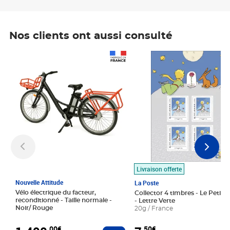
Nos clients ont aussi consulté
Prix 1 490,00€
Prix 7,50€
Livraison offerte
Nouvelle Attitude
La Poste
Vélo électrique du facteur,
Collector 4 timbres - Le Petit P
reconditionné - Taille normale -
- Lettre Verte
Noir/ Rouge
20g / France
,00€
,50€
Ajouter au panier