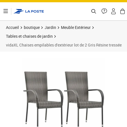
ontenu de la page
Accueil
boutique
Jardin
Meuble Extérieur
Tables et chaises de jardin
vidaXL Chaises empilables d'extérieur lot de 2 Gris Résine tressée
Prix barré 82,99 €
Prix 78,12€
Prix 7