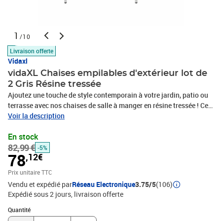
1
/10
Livraison offerte
Vidaxl
vidaXL Chaises empilables d'extérieur lot de
2 Gris Résine tressée
Ajoutez une touche de style contemporain à votre jardin, patio ou
terrasse avec nos chaises de salle à manger en résine tressée ! Ces
chaises de jardin empilables sont faites en résine tressée
Voir la description
résistante à l'eau, ce qui les rend résistantes à l'usure, faciles à
En stock
nettoyer et adaptées à une utilisation quotidienne à l'extérieur. Les
82,99 €
chaises d'extérieur ont un cadre en acier enduit de poudre qui les
-5%
78
,12€
rend robustes et stables. Les chaises d'extérieur sont légères et
peuvent être empilées pour économiser de l'espace lorsqu'elles ne
Prix unitaire TTC
sont pas utilisées. Les chaises sont faciles à assembler. La
Vendu et expédié par
Réseau Electronique
3.75/5
(106)
livraison inclut 2 chaises empilables de salle à manger.Couleur :
Expédié sous 2 jours
livraison offerte
grisMatériau : résine tressée + cadre en acier enduit de poudre
Quantité : 1
Dimensions : 55,5 x 53,5 x 95 cm (l x P x H)Largeur du siège : 34
Quantité
cmProfondeur du siège : 43 cmHauteur du siège à partir du sol : 44