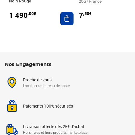
Noir/ Rouge
20g / France
1 490
7
,00€
,50€
Ajouter au panier
Nos Engagements
Proche de vous
Localiser un bureau de poste
Paiements 100% sécurisés
Livraison offerte dès 25€ d'achat
Hors livres et hors produits marketplace