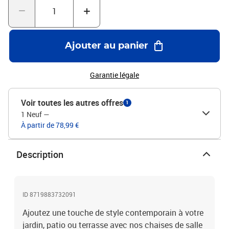
cmHauteur des accoudoirs à partir du sol : 64 cmFacile à
assemblerLa livraison contient :2 x chaise de salle à manger
empilable
Ajouter au panier
Garantie légale
Voir toutes les autres offres
1
1 Neuf
—
À partir de 78,99 €
Description
ID 8719883732091
Ajoutez une touche de style contemporain à votre
jardin, patio ou terrasse avec nos chaises de salle