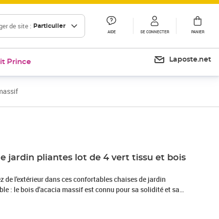
er de site :
Particulier
AIDE
SE CONNECTER
PANIER
Laposte.net
it Prince
 massif
Prix 232,99€
 jardin pliantes lot de 4 vert tissu et bois
z de l'extérieur dans ces confortables chaises de jardin
ble : le bois d'acacia massif est connu pour sa solidité et sa
 variées et ses grains uniques lui confèrent un aspect
et sa résistance aux intempéries en font un matériau idéal pour