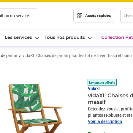
t ou un service ....
Chang
Accès rapides
Les services
Tous nos produits
Collection Pet
 de jardin
vidaXL Chaises de jardin pliantes lot de 4 vert tissu et bois
Prix 232,89€
Livraison offerte
Vidaxl
vidaXL Chaises de
massif
Détendez-vous et profite
pliantes ! Robuste et sta
durabilité. Ses couleurs
Voir la description
attrayant. Sa stabilité 