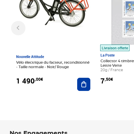
Livraison offerte
La Poste
Nouvelle Attitude
Collector 4 timbres
Vélo électrique du facteur, reconditionné
Lettre Verte
- Taille normale - Noir/ Rouge
20g / France
1 490
7
,00€
,50€
Ajouter au panier
Nos Engagements