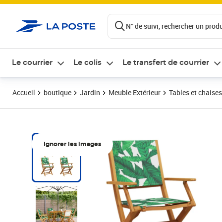
ontenu de la page
N° de suivi, rechercher un produi
Le courrier
Le colis
Le transfert de courrier
Accueil
boutique
Jardin
Meuble Extérieur
Tables et chaises
Ignorer les images