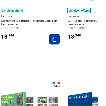
Livraison offerte
Livraison offerte
La Poste
La Poste
Carnet de 12 timbres - Maman dans l'art -
Carnet de 12 timbres - Le bl
Lettre verte
Lettre verte
20g / France
20g / France
18
18
,24€
,24€
r au panier
Ajouter au panier
Prix 18,24€
Prix 18,24€