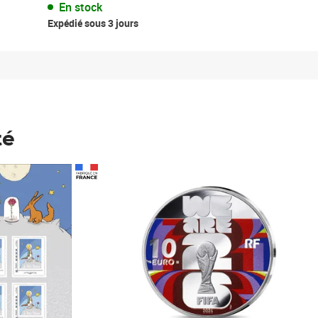
En stock
Expédié sous 3 jours
té
Prix 148,00€