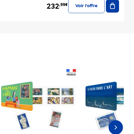
Ajouter a
232
,99€
Voir l'offre
Prix 18,24€
Prix 18,24€