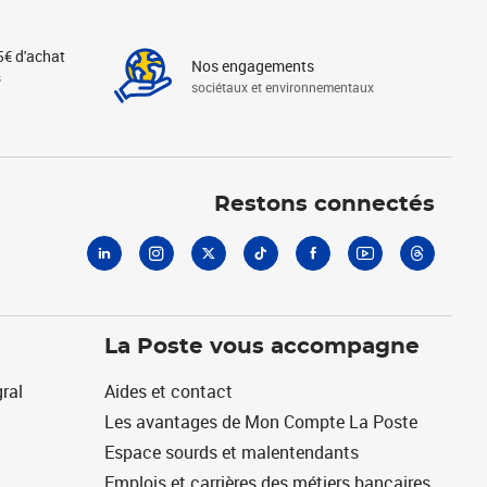
5€ d'achat
Nos engagements
s
sociétaux et environnementaux
Linkedin
Instagram
X
Tiktok
Facebook
Youtube
Threads
Restons connectés
La Poste vous accompagne
ral
Aides et contact
Les avantages de Mon Compte La Poste
Espace sourds et malentendants
Emplois et carrières des métiers bancaires