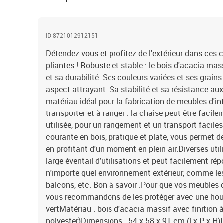
ID 8721012912151
Détendez-vous et profitez de l'extérieur dans ces 
pliantes ! Robuste et stable : le bois d'acacia mas
et sa durabilité. Ses couleurs variées et ses grain
aspect attrayant. Sa stabilité et sa résistance au
matériau idéal pour la fabrication de meubles d'inté
transporter et à ranger : la chaise peut être facilem
utilisée, pour un rangement et un transport facile
courante en bois, pratique et plate, vous permet 
en profitant d'un moment en plein air.Diverses utili
large éventail d'utilisations et peut facilement r
n'importe quel environnement extérieur, comme les j
balcons, etc. Bon à savoir :Pour que vos meubles d
vous recommandons de les protéger avec une hou
vertMatériau : bois d'acacia massif avec finition à 
polyester)Dimensions : 54 x 58 x 91 cm (l x P x H)