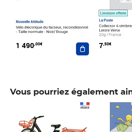
Livraison offerte
La Poste
Nouvelle Attitude
Collector 4 timbres
Vélo électrique du facteur, reconditionné
Lettre Verte
- Taille normale - Noir/ Rouge
20g / France
1 490
7
,00€
,50€
Ajouter au panier
Vous pourriez également ai
Prix 1 490,00€
Prix 7,50€