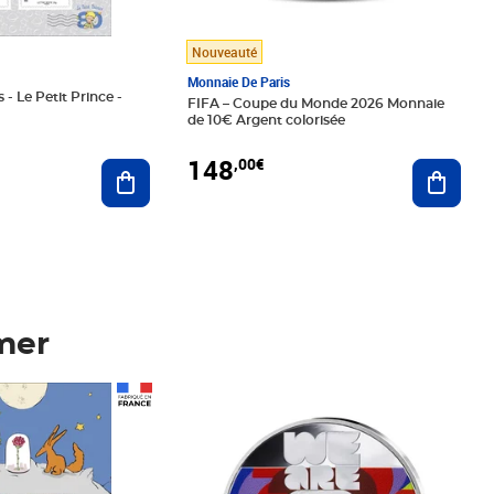
Nouveauté
Monnaie De Paris
 - Le Petit Prince -
FIFA – Coupe du Monde 2026 Monnaie
de 10€ Argent colorisée
148
,00€
Ajouter au panier
Ajoute
mer
Prix 148,00€