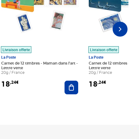
Livraison offerte
Livraison offerte
La Poste
La Poste
Carnet de 12 timbres - Maman dans l'art -
Carnet de 12 timbres - Le bl
Lettre verte
Lettre verte
20g / France
20g / France
18
18
,24€
,24€
r au panier
Ajouter au panier