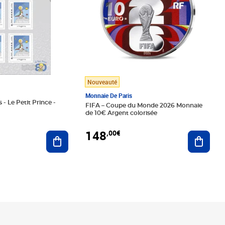
Nouveauté
Monnaie De Paris
 - Le Petit Prince -
FIFA – Coupe du Monde 2026 Monnaie
de 10€ Argent colorisée
148
,00€
Ajouter au panier
Ajoute