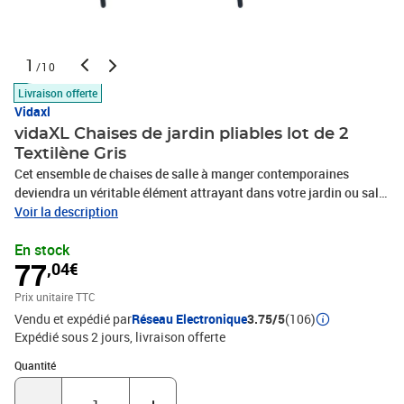
1
/10
Livraison offerte
Vidaxl
vidaXL Chaises de jardin pliables lot de 2
Textilène Gris
Cet ensemble de chaises de salle à manger contemporaines
deviendra un véritable élément attrayant dans votre jardin ou salle
à manger ou sur votre terrasse. Les chaises confortables ont une
Voir la description
construction solide en acier enduit de poudre. Grâce au tissu
En stock
textilene résistant, nos chaises sont résistantes aux intempéries et
77
,04€
faciles à nettoyer. De plus, les chaises peuvent être pliées pour
économiser de l'espace lorsqu'elles ne sont pas utilisées.
Prix unitaire TTC
Détendez-vous et profitez de votre espace de vie extérieur sur ces
Vendu et expédié par
Réseau Electronique
3.75/5
(106)
chaises de salle à manger de jardin durables ! La livraison inclut 2
Expédié sous 2 jours
livraison offerte
chaises en textilène pour la salle à manger.Couleur : grisMatériau :
textilène, acierDimensions : 62 x 59 x 93 cm (l x P x H)PliableLa
Quantité : 1
Quantité
livraison contient :2 x chaise