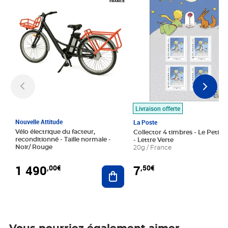
Livraison offerte
Nouvelle Attitude
La Poste
Vélo électrique du facteur,
Collector 4 timbres - Le Petit P
reconditionné - Taille normale -
- Lettre Verte
Noir/ Rouge
20g / France
1 490
7
,00€
,50€
Ajouter au panier