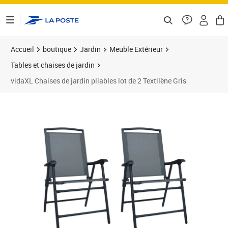
ontenu de la page
Accueil
boutique
Jardin
Meuble Extérieur
Tables et chaises de jardin
vidaXL Chaises de jardin pliables lot de 2 Textilène Gris
Prix 77,04€
Prix 7