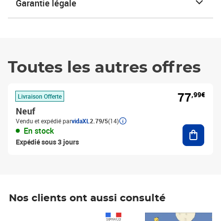
Garantie légale
Toutes les autres offres
77
,99€
Livraison Offerte
Neuf
Vendu et expédié par
vidaXL
2.79/5
(14)
Ajouter
En stock
Expédié sous 3 jours
Nos clients ont aussi consulté
Prix 1 490,00€
Prix 7,50€