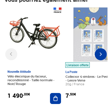
Vous pourriez également aimer
Prix 1 490,00€
Prix 7,50€
Livraison offerte
Nouvelle Attitude
La Poste
Vélo électrique du facteur,
Collector 4 timbres - Le Petit P
reconditionné - Taille normale -
- Lettre Verte
Noir/ Rouge
20g / France
1 490
7
,00€
,50€
Ajouter au panier