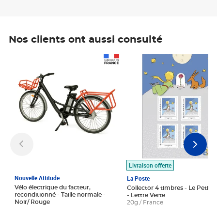
Nos clients ont aussi consulté
Prix 1 490,00€
Prix 7,50€
Livraison offerte
Nouvelle Attitude
La Poste
Vélo électrique du facteur,
Collector 4 timbres - Le Petit P
reconditionné - Taille normale -
- Lettre Verte
Noir/ Rouge
20g / France