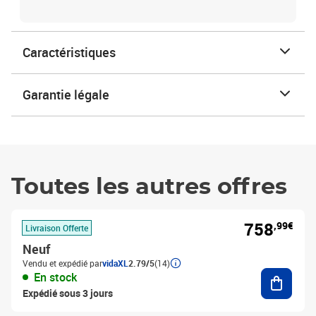
Caractéristiques
Garantie légale
Toutes les autres offres
758
,99€
Livraison Offerte
Neuf
Vendu et expédié par
vidaXL
2.79/5
(14)
Ajouter
En stock
Expédié sous 3 jours