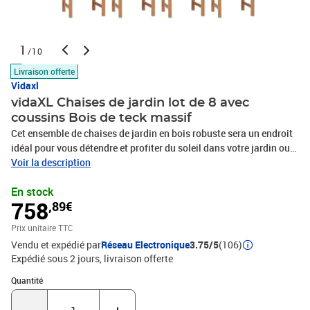
1
/10
Livraison offerte
Vidaxl
vidaXL Chaises de jardin lot de 8 avec
coussins Bois de teck massif
Cet ensemble de chaises de jardin en bois robuste sera un endroit
idéal pour vous détendre et profiter du soleil dans votre jardin ou
patio. Fabriquée en bois dur de teck extrêmement durable, cette
Voir la description
pièce de meuble en teck a été chevronnée, séchée au four puis
En stock
finement poncée pour lui donner un aspect très lisse. Le bois de
758
,89€
teck est connu pour sa résistance exceptionnelle aux intempéries,
ce qui le rend bien plus adapté aux meubles de jardin que tout
Prix unitaire TTC
autre type de bois. Le bois de teck est le choix idéal si vous
Vendu et expédié par
Réseau Electronique
3.75/5
(106)
souhaitez acheter un meuble de jardin durable. Une belle finition à
Expédié sous 2 jours
livraison offerte
base d’eau est appliquée pour donner au bois une couleur chaude.
Les chaises d’extérieur stables disposent d’un aspect raffiné qui
Quantité : 1
Quantité
peut instantanément se fondre dans n’importe quel espace de vie.
Le coussin inclus est pratique et a une fonction décorative.