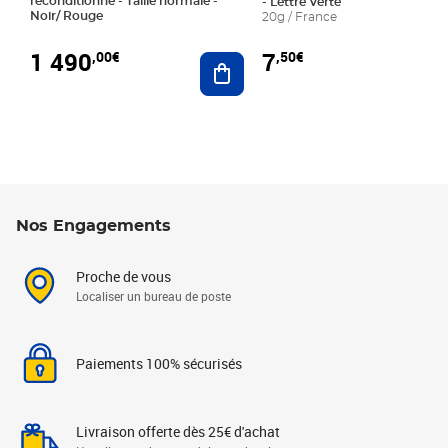
reconditionné - Taille normale -
- Lettre Verte
Noir/ Rouge
20g / France
1 490
7
,00€
,50€
Ajouter au panier
Nos Engagements
Proche de vous
Localiser un bureau de poste
Paiements 100% sécurisés
Livraison offerte dès 25€ d'achat