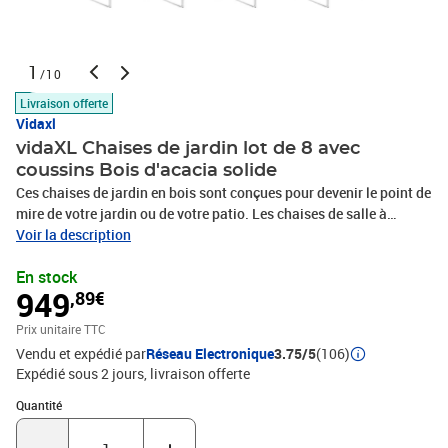
1
/10
Livraison offerte
Vidaxl
vidaXL Chaises de jardin lot de 8 avec
coussins Bois d'acacia solide
Ces chaises de jardin en bois sont conçues pour devenir le point de
mire de votre jardin ou de votre patio. Les chaises de salle à
manger sont fabriquées en bois d'acacia massif et en acier
Voir la description
inoxydable de haute qualité, ce qui les rend très durables,
En stock
résistantes à la rouille, robustes et faciles à nettoyer avec un
949
,89€
chiffon humide. Le coussin inclus est plus qu'un supplément
pratique, il a également une fonction décorative. Asseyez-vous
Prix unitaire TTC
pour un délicieux dîner en plein air ou détendez-vous et profitez du
Vendu et expédié par
Réseau Electronique
3.75/5
(106)
beau temps avec cet ensemble classique de chaises de
Expédié sous 2 jours
livraison offerte
jardin. Remarque : afin de prolonger la durée de vie de vos meubles
d'extérieur, nous vous recommandons de les nettoyer
Quantité : 1
Quantité
régulièrement et de ne pas les laisser à l'extérieur sans protection
inutilement.Nettoyage : Utiliser une solution savonneuse