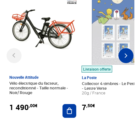
Prix 1 490,00€
Prix 7,50€
Livraison offerte
Nouvelle Attitude
La Poste
Vélo électrique du facteur,
Collector 4 timbres - Le Petit P
reconditionné - Taille normale -
- Lettre Verte
Noir/ Rouge
20g / France
1 490
7
,00€
,50€
Ajouter au panier