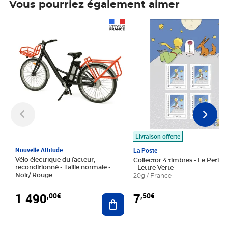
Vous pourriez également aimer
Prix 1 490,00€
Prix 7,50€
Livraison offerte
Nouvelle Attitude
La Poste
Vélo électrique du facteur,
Collector 4 timbres - Le Petit P
reconditionné - Taille normale -
- Lettre Verte
Noir/ Rouge
20g / France
1 490
7
,00€
,50€
Ajouter au panier