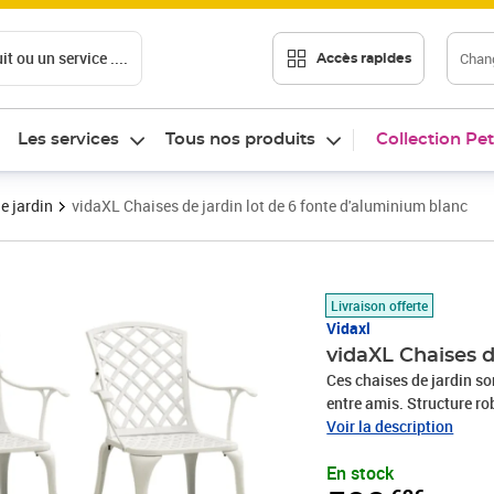
t ou un service ....
Chang
Accès rapides
Les services
Tous nos produits
Collection Pet
e jardin
vidaXL Chaises de jardin lot de 6 fonte d'aluminium blanc
Prix 590,62€
Livraison offerte
Vidaxl
vidaXL Chaises d
Ces chaises de jardin son
entre amis. Structure rob
d'aluminium, sont suffi
Voir la description
terme. Le matériau résist
En stock
pour une utilisation à l'