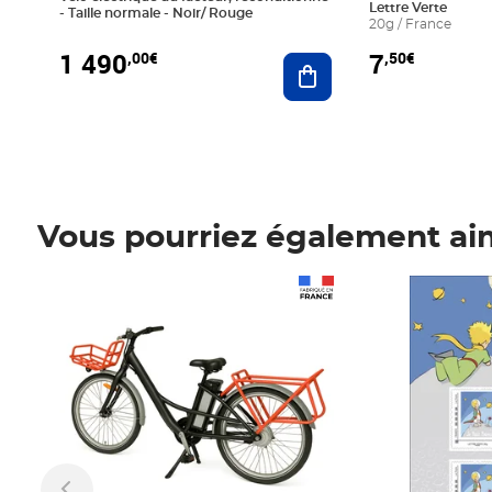
Lettre Verte
- Taille normale - Noir/ Rouge
20g / France
1 490
7
,00€
,50€
Ajouter au panier
Vous pourriez également ai
Prix 1 490,00€
Prix 7,50€