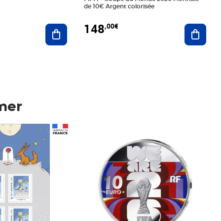
de 10€ Argent colorisée
148
,00€
Ajouter au panier
Ajoute
mer
Prix 148,00€