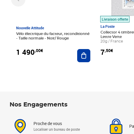
Livraison offerte
La Poste
Nouvelle Attitude
Collector 4 timbres
Vélo électrique du facteur, reconditionné
Lettre Verte
- Taille normale - Noir/ Rouge
20g / France
1 490
7
,00€
,50€
Ajouter au panier
Nos Engagements
Proche de vous
Pa
Localiser un bureau de poste