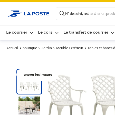
ontenu de la page
N° de suivi, rechercher un produi
Le courrier
Le colis
Le transfert de courrier
Accueil
boutique
Jardin
Meuble Extérieur
Tables et bancs d
Ignorer les images