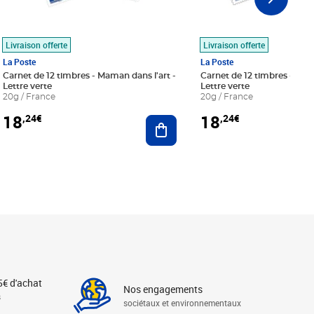
Livraison offerte
Livraison offerte
La Poste
La Poste
Carnet de 12 timbres - Maman dans l'art -
Carnet de 12 timbres - Le bl
Lettre verte
Lettre verte
20g / France
20g / France
18
18
,24€
,24€
r au panier
Ajouter au panier
5€ d'achat
Nos engagements
s
sociétaux et environnementaux