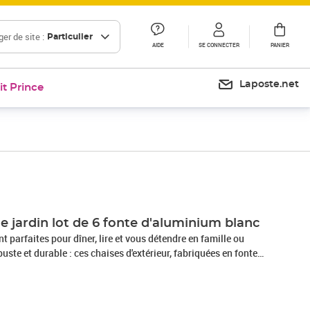
er de site :
Particulier
AIDE
SE CONNECTER
PANIER
Laposte.net
it Prince
Prix 596,99€
e jardin lot de 6 fonte d'aluminium blanc
t parfaites pour dîner, lire et vous détendre en famille ou
uste et durable : ces chaises d'extérieur, fabriquées en fonte
samment robustes et durables pour assurer un service à long
ant à la rouille et aux intempéries rend les chaises idéales
extérieur tout au long de l'année.Expérience d'assise