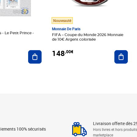
Nouveauté
Monnaie De Paris
 - Le Petit Prince -
FIFA – Coupe du Monde 2026 Monnaie
de 10€ Argent colorisée
148
,00€
Ajouter au panier
Ajoute
Livraison offerte dès 2
iements 100% sécurisés
Hors livres et hors produit
marketplace