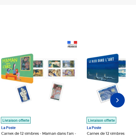
Prix 18,24€
Prix 18,24€
Livraison offerte
Livraison offerte
La Poste
La Poste
Carnet de 12 timbres - Maman dans l'art -
Carnet de 12 timbres - Le bl