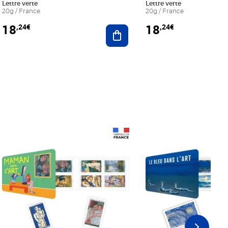
Lettre verte
Lettre verte
20g / France
20g / France
18
18
,24€
,24€
r au panier
Ajouter au panier
Prix 18,24€
Prix 18,24€