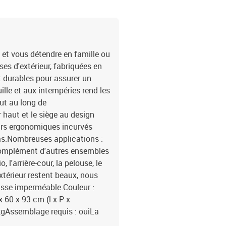
e et vous détendre en famille ou
ses d'extérieur, fabriquées en
 durables pour assurer un
ille et aux intempéries rend les
out au long de
r haut et le siège au design
irs ergonomiques incurvés
s.Nombreuses applications :
 complément d'autres ensembles
, l'arrière-cour, la pelouse, le
xtérieur restent beaux, nous
sse imperméable.Couleur :
 60 x 93 cm (l x P x
kgAssemblage requis : ouiLa