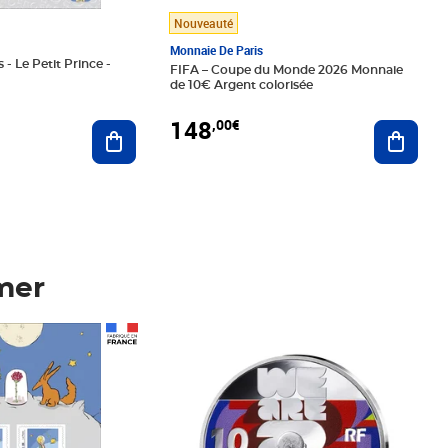
Nouveauté
Monnaie De Paris
 - Le Petit Prince -
FIFA – Coupe du Monde 2026 Monnaie
de 10€ Argent colorisée
148
,00€
Ajouter au panier
Ajoute
mer
Prix 148,00€