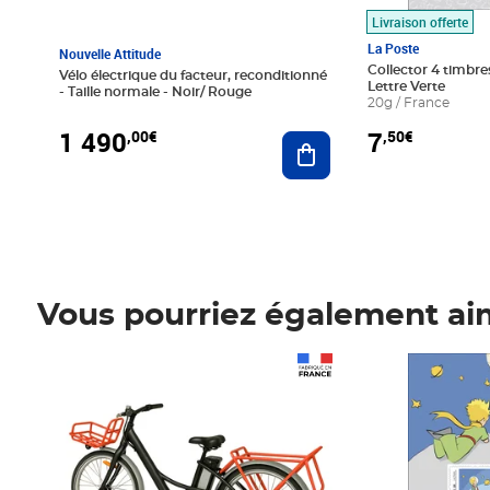
Livraison offerte
La Poste
Nouvelle Attitude
Collector 4 timbres
Vélo électrique du facteur, reconditionné
Lettre Verte
- Taille normale - Noir/ Rouge
20g / France
1 490
7
,00€
,50€
Ajouter au panier
Vous pourriez également ai
Prix 1 490,00€
Prix 7,50€