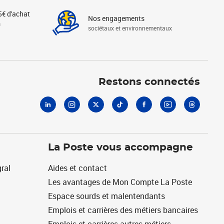
5€ d'achat
Nos engagements
s
sociétaux et environnementaux
Linkedin
Instagram
X
Tiktok
Facebook
Youtube
Threads
Restons connectés
La Poste vous accompagne
ral
Aides et contact
Les avantages de Mon Compte La Poste
Espace sourds et malentendants
Emplois et carrières des métiers bancaires