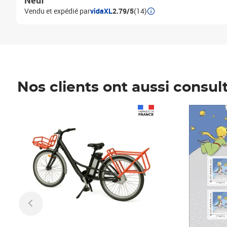
Neuf
Vendu et expédié par
vidaXL
2.79/5
(14)
Nos clients ont aussi consul
Prix 1 490,00€
Prix 7,50€