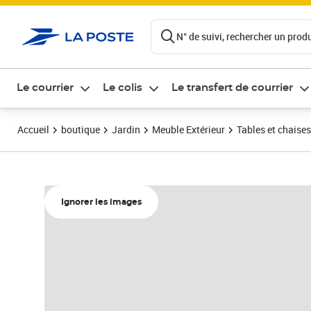
ontenu de la page
N° de suivi, rechercher un produi
Le courrier
Le colis
Le transfert de courrier
Accueil
boutique
Jardin
Meuble Extérieur
Tables et chaises
Ignorer les images