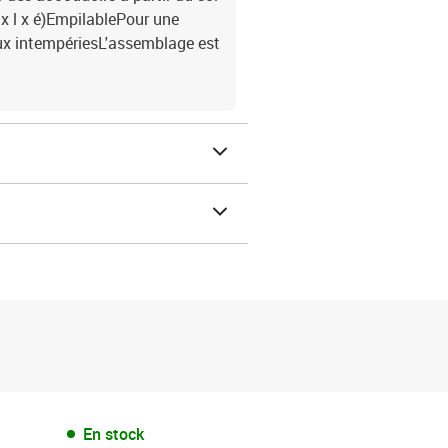
x l x é)EmpilablePour une
e aux intempériesL'assemblage est
En stock