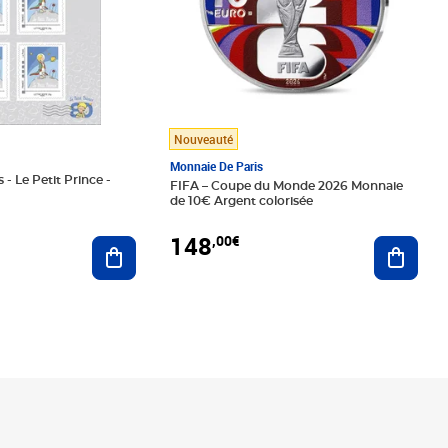
Nouveauté
Monnaie De Paris
 - Le Petit Prince -
FIFA – Coupe du Monde 2026 Monnaie
de 10€ Argent colorisée
148
,00€
Ajouter au panier
Ajoute