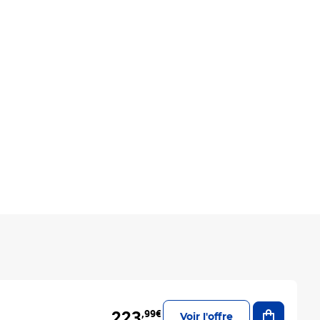
Ajouter a
223
,99€
Voir l'offre