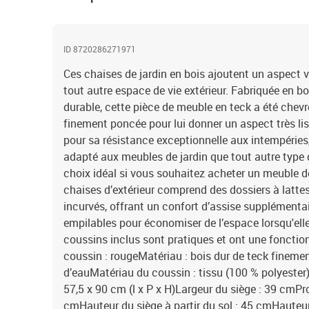
ID 8720286271971
Ces chaises de jardin en bois ajoutent un aspect vi
tout autre espace de vie extérieur. Fabriquée en 
durable, cette pièce de meuble en teck a été chev
finement poncée pour lui donner un aspect très lis
pour sa résistance exceptionnelle aux intempéries,
adapté aux meubles de jardin que tout autre type d
choix idéal si vous souhaitez acheter un meuble d
chaises d’extérieur comprend des dossiers à latte
incurvés, offrant un confort d’assise supplémenta
empilables pour économiser de l’espace lorsqu'elle
coussins inclus sont pratiques et ont une fonctio
coussin : rougeMatériau : bois dur de teck fineme
d’eauMatériau du coussin : tissu (100 % polyester)
57,5 x 90 cm (l x P x H)Largeur du siège : 39 cmPr
cmHauteur du siège à partir du sol : 45 cmHauteur