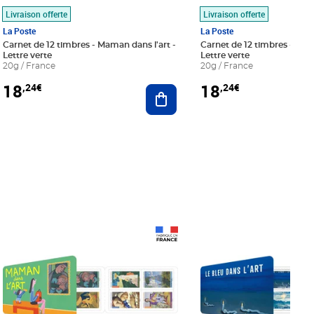
Livraison offerte
Livraison offerte
La Poste
La Poste
Carnet de 12 timbres - Maman dans l'art -
Carnet de 12 timbres - Le bl
Lettre verte
Lettre verte
20g / France
20g / France
18
18
,24€
,24€
r au panier
Ajouter au panier
Prix 18,24€
Prix 18,24€