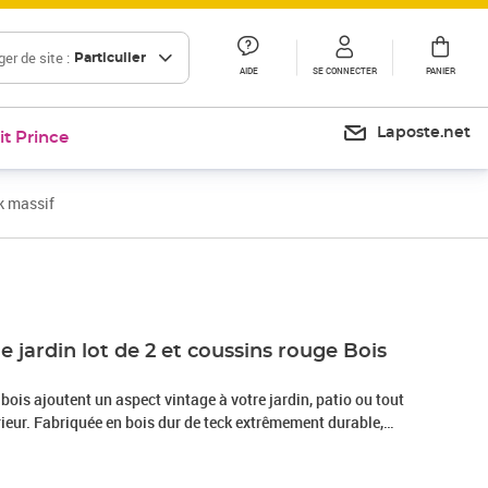
er de site :
Particulier
AIDE
SE CONNECTER
PANIER
Laposte.net
it Prince
ck massif
Prix 223,99€
e jardin lot de 2 et coussins rouge Bois
 bois ajoutent un aspect vintage à votre jardin, patio ou tout
rieur. Fabriquée en bois dur de teck extrêmement durable,
 teck a été chevronnée, séchée au four puis finement poncée
t très lisse. Le bois de teck est connu pour sa résistance