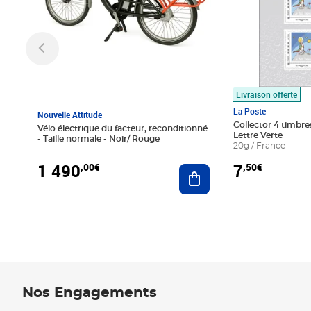
Livraison offerte
La Poste
Nouvelle Attitude
Collector 4 timbres
Vélo électrique du facteur, reconditionné
Lettre Verte
- Taille normale - Noir/ Rouge
20g / France
1 490
7
,00€
,50€
Ajouter au panier
Nos Engagements