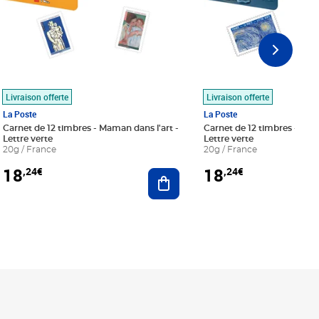
Livraison offerte
Livraison offerte
La Poste
La Poste
Carnet de 12 timbres - Maman dans l'art -
Carnet de 12 timbres - Le bl
Lettre verte
Lettre verte
20g / France
20g / France
18
18
,24€
,24€
r au panier
Ajouter au panier