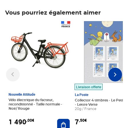
Vous pourriez également aimer
Prix 1 490,00€
Prix 7,50€
Livraison offerte
Nouvelle Attitude
La Poste
Vélo électrique du facteur,
Collector 4 timbres - Le Petit P
reconditionné - Taille normale -
- Lettre Verte
Noir/ Rouge
20g / France
1 490
7
,00€
,50€
Ajouter au panier