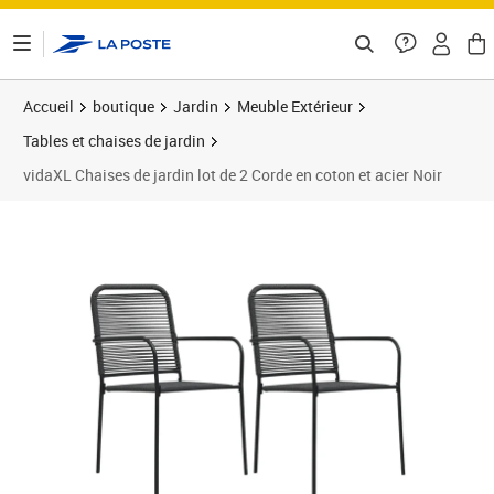
ontenu de la page
Accueil
boutique
Jardin
Meuble Extérieur
Tables et chaises de jardin
vidaXL Chaises de jardin lot de 2 Corde en coton et acier Noir
Prix barré 105,99 €
Prix 77,59€
Prix 8