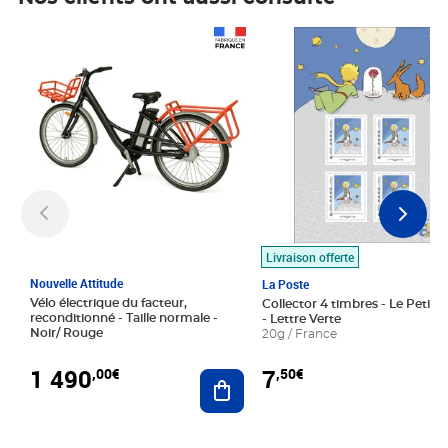
Prix 1 490,00€
Prix 7,50€
Livraison offerte
Nouvelle Attitude
La Poste
Vélo électrique du facteur,
Collector 4 timbres - Le Petit P
reconditionné - Taille normale -
- Lettre Verte
Noir/ Rouge
20g / France
1 490
7
,00€
,50€
Ajouter au panier