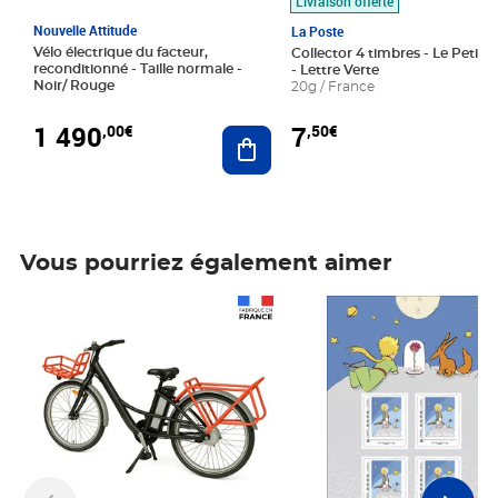
Livraison offerte
Nouvelle Attitude
La Poste
Vélo électrique du facteur,
Collector 4 timbres - Le Petit P
reconditionné - Taille normale -
- Lettre Verte
Noir/ Rouge
20g / France
1 490
7
,00€
,50€
Ajouter au panier
Vous pourriez également aimer
Prix 1 490,00€
Prix 7,50€