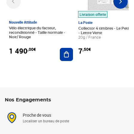
Livraison offerte
Nouvelle Attitude
La Poste
Vélo électrique du facteur,
Collector 4 timbres - Le Petit P
reconditionné - Taille normale -
- Lettre Verte
Noir/ Rouge
20g / France
1 490
7
,00€
,50€
Ajouter au panier
Nos Engagements
Proche de vous
Localiser un bureau de poste