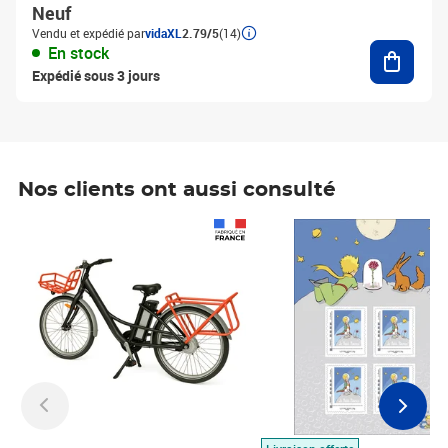
Neuf
Vendu et expédié par
vidaXL
2.79/5
(14)
Ajouter
En stock
Expédié sous 3 jours
Nos clients ont aussi consulté
Prix 1 490,00€
Prix 7,50€