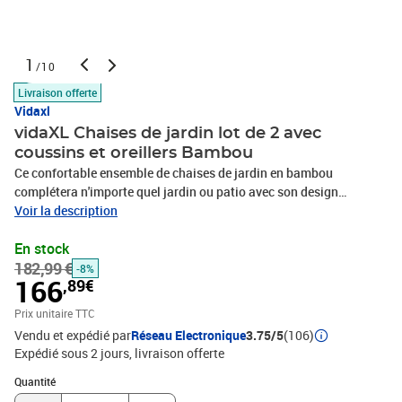
1
/10
Livraison offerte
Vidaxl
vidaXL Chaises de jardin lot de 2 avec
coussins et oreillers Bambou
Ce confortable ensemble de chaises de jardin en bambou
complétera n'importe quel jardin ou patio avec son design
classique. Matériau durable : ces chaises de jardin sont faites de
Voir la description
bambou de haute qualité, qui se caractérise par une excellente
En stock
résistance aux intempéries et une grande durabilité. Expérience
182,99 €
d’assise confortable : les coussins épais et amovibles du siège et
-8%
166
,89€
du dossier s'ajoutent à leur confort d'assise. Facile à nettoyer : ils
sont faciles à nettoyer avec un chiffon humide. Ambiance
Prix unitaire TTC
tropicale : les chaises sont très confortables et idéales pour lire ou
Vendu et expédié par
Réseau Electronique
3.75/5
(106)
se détendre. La couleur authentique du bambou ajoutera une
Expédié sous 2 jours
livraison offerte
touche tropicale à votre décoration extérieure. Bon à savoir :Pour
Quantité : 1
que vos meubles d'extérieur restent beaux, nous vous
Quantité
recommandons de les protéger avec une housse