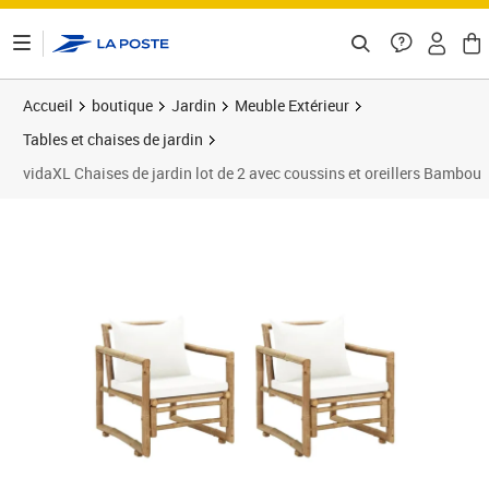
ontenu de la page
Accueil
boutique
Jardin
Meuble Extérieur
Tables et chaises de jardin
vidaXL Chaises de jardin lot de 2 avec coussins et oreillers Bambou
Prix barré 182,99 €
Prix 166,89€
Prix 1