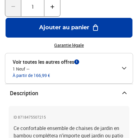
imperméable.Matériau : bambouDimensions : 60 x 65 x 72 cm (l x
P x H)Largeur du siège : 53 cmProfondeur du siège : 47 cmHauteur
du siège à partir du sol : 30 cmHauteur des accoudoirs à partir du
sol : 55 cmÉpaisseur du coussin de dossier : 4 cmÉpaisseur du
Ajouter au panier
coussin de siège : 5 cmLa livraison inclut : 2 x chaise, 2 x coussin
de siège, 2 x coussin de dossierMatériel: Polyester: 100%
Garantie légale
Voir toutes les autres offres
1
1 Neuf
—
À partir de 166,99 €
Description
ID 8718475507215
Ce confortable ensemble de chaises de jardin en
bambou complétera n'importe quel jardin ou patio