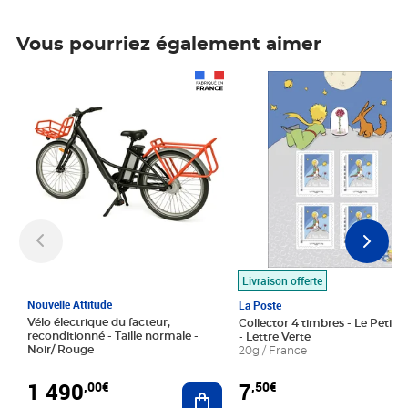
Vous pourriez également aimer
Prix 1 490,00€
Prix 7,50€
Livraison offerte
Nouvelle Attitude
La Poste
Vélo électrique du facteur,
Collector 4 timbres - Le Petit P
reconditionné - Taille normale -
- Lettre Verte
Noir/ Rouge
20g / France
1 490
7
,00€
,50€
Ajouter au panier