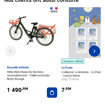
Nos clients ont aussi consulté
Prix 1 490,00€
Prix 7,50€
Livraison offerte
Nouvelle Attitude
La Poste
Vélo électrique du facteur,
Collector 4 timbres - Le Petit P
reconditionné - Taille normale -
- Lettre Verte
Noir/ Rouge
20g / France
1 490
7
,00€
,50€
Ajouter au panier