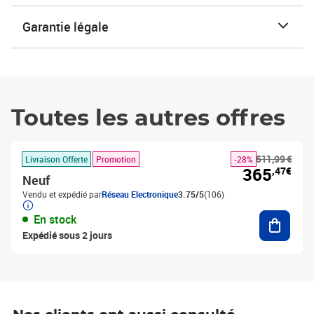
Garantie légale
Toutes les autres offres
511,99 €
Livraison Offerte
Promotion
-28%
365
,47€
Neuf
Vendu et expédié par
Réseau Electronique
3.75/5
(106)
Ajouter
En stock
Expédié sous 2 jours