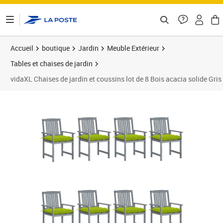
ontenu de la page
Accueil
boutique
Jardin
Meuble Extérieur
Tables et chaises de jardin
vidaXL Chaises de jardin et coussins lot de 8 Bois acacia solide Gris
Prix 363,99€
Prix b
Prix 3