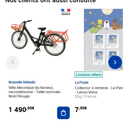
Nos clients ont aussi consulté
Prix 1 490,00€
Prix 7,50€
Livraison offerte
Nouvelle Attitude
La Poste
Vélo électrique du facteur,
Collector 4 timbres - Le Petit P
reconditionné - Taille normale -
- Lettre Verte
Noir/ Rouge
20g / France
1 490
7
,00€
,50€
Ajouter au panier