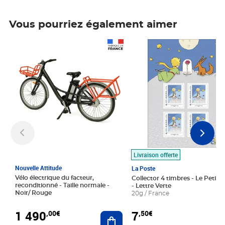
Vous pourriez également aimer
Prix 1 490,00€
Prix 7,50€
Livraison offerte
Nouvelle Attitude
La Poste
Vélo électrique du facteur,
Collector 4 timbres - Le Petit P
reconditionné - Taille normale -
- Lettre Verte
Noir/ Rouge
20g / France
1 490
7
,00€
,50€
Ajouter au panier