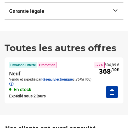
Garantie légale
Toutes les autres offres
504,99 €
Livraison Offerte
Promotion
-27%
368
,10€
Neuf
Vendu et expédié par
Réseau Electronique
3.75/5
(106)
Ajouter
En stock
Expédié sous 2 jours