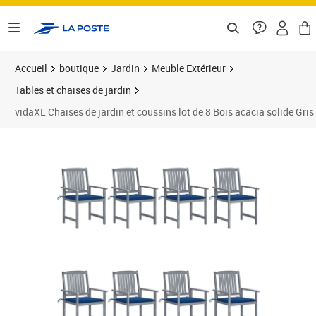
ontenu de la page
Accueil
boutique
Jardin
Meuble Extérieur
Tables et chaises de jardin
vidaXL Chaises de jardin et coussins lot de 8 Bois acacia solide Gris
Prix 366,99€
Prix b
Prix 3