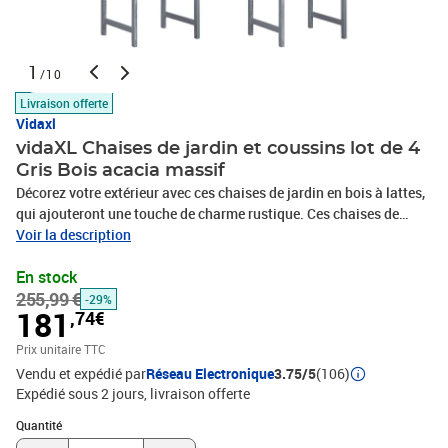
1
/10
Livraison offerte
Vidaxl
vidaXL Chaises de jardin et coussins lot de 4
Gris Bois acacia massif
Décorez votre extérieur avec ces chaises de jardin en bois à lattes,
qui ajouteront une touche de charme rustique. Ces chaises de
jardin sont en bois d’acacia massif, ce qui les rend robustes et
Voir la description
stables. Les coussins ajoutent du confort supplémentaire. Chaque
En stock
coussin comporte deux ensembles de cordes pour le fixer
255,99 €
solidement sur la chaise d’extérieur.Couleur : grisCouleur des
-29%
181
,74€
coussins : taupeMatériau : bois d'acacia massif avec une finition
grise délavéeMatériau du coussin : tissu (100 %
Prix unitaire TTC
polyester)Dimensions totales : 57 x 60 x 92 cm (l x P x
Vendu et expédié par
Réseau Electronique
3.75/5
(106)
H)Dimensions du siège : 52 x 48 cm (l x P)Hauteur du siège à partir
Expédié sous 2 jours
livraison offerte
du sol : 47,5 cmDimensions du coussin : 50 x 50 x 7 cm (L x l x
Quantité : 1
é)L'assemblage est requisLa livraison contient :4 x chaise4 x
Quantité
coussin