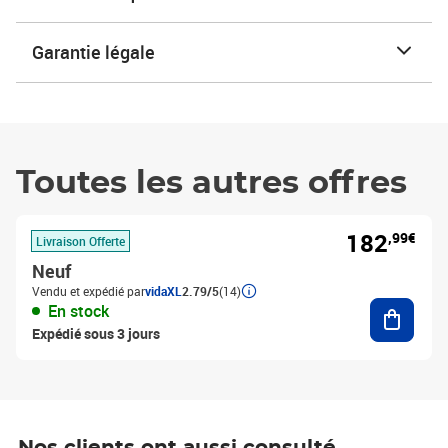
Garantie légale
Toutes les autres offres
182
,99€
Livraison Offerte
Neuf
Vendu et expédié par
vidaXL
2.79/5
(14)
Ajouter
En stock
Expédié sous 3 jours