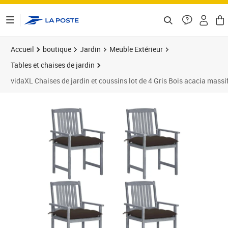
ontenu de la page
Accueil
boutique
Jardin
Meuble Extérieur
Tables et chaises de jardin
vidaXL Chaises de jardin et coussins lot de 4 Gris Bois acacia massi
Prix barré 255,99 €
Prix 181,74€
Prix 1