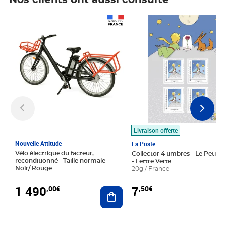
Nos clients ont aussi consulté
Prix 1 490,00€
Prix 7,50€
Livraison offerte
Nouvelle Attitude
La Poste
Vélo électrique du facteur,
Collector 4 timbres - Le Petit P
reconditionné - Taille normale -
- Lettre Verte
Noir/ Rouge
20g / France
1 490
7
,00€
,50€
Ajouter au panier