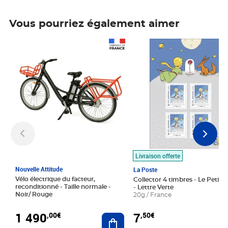
Vous pourriez également aimer
Prix 1 490,00€
Prix 7,50€
Livraison offerte
Nouvelle Attitude
La Poste
Vélo électrique du facteur,
Collector 4 timbres - Le Petit P
reconditionné - Taille normale -
- Lettre Verte
Noir/ Rouge
20g / France
1 490
7
,00€
,50€
Ajouter au panier