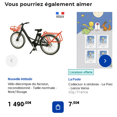
Vous pourriez également aimer
Prix 1 490,00€
Prix 7,50€
Livraison offerte
Nouvelle Attitude
La Poste
Vélo électrique du facteur,
Collector 4 timbres - Le Petit P
reconditionné - Taille normale -
- Lettre Verte
Noir/ Rouge
20g / France
1 490
7
,00€
,50€
Ajouter au panier