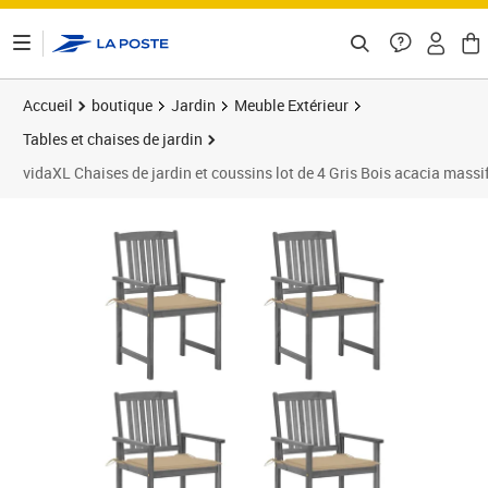
ontenu de la page
Accueil
boutique
Jardin
Meuble Extérieur
Tables et chaises de jardin
vidaXL Chaises de jardin et coussins lot de 4 Gris Bois acacia massi
Prix 186,99€
Prix b
Prix 1