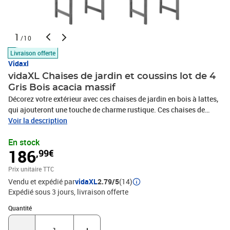
1
/10
Livraison offerte
Vidaxl
vidaXL Chaises de jardin et coussins lot de 4
Gris Bois acacia massif
Décorez votre extérieur avec ces chaises de jardin en bois à lattes,
qui ajouteront une touche de charme rustique. Ces chaises de
jardin sont en bois d’acacia massif, ce qui les rend robustes et
Voir la description
stables. Les coussins ajoutent du confort supplémentaire. Chaque
En stock
coussin comporte deux ensembles de cordes pour le fixer
186
,99€
solidement sur la chaise d’extérieur.Couleur : grisCouleur des
coussins : beigeMatériau : bois d'acacia massif avec une finition
Prix unitaire TTC
grise délavéeMatériau du coussin : tissu (100 %
Vendu et expédié par
vidaXL
2.79/5
(14)
polyester)Dimensions totales : 61 x 57 x 92 cm (l x P x
Expédié sous 3 jours
livraison offerte
H)Dimensions du siège : 52 x 48 cm (l x P)Hauteur du siège à partir
du sol : 47,5 cmDimensions du coussin : 50 x 50 x 4 cm (L x l x
Quantité : 1
Quantité
é)L'assemblage est requisLa livraison contient :4 x chaise4 x
coussin