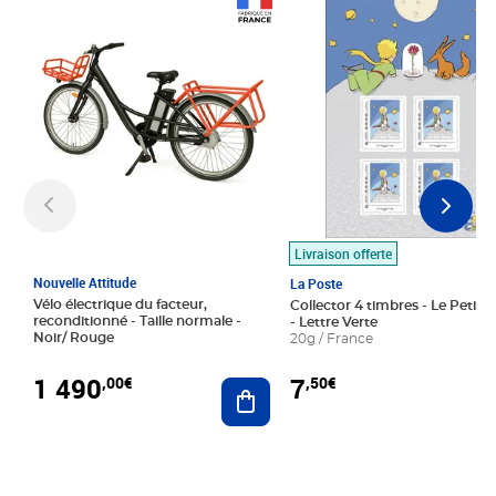
Prix 1 490,00€
Prix 7,50€
Livraison offerte
Nouvelle Attitude
La Poste
Vélo électrique du facteur,
Collector 4 timbres - Le Petit P
reconditionné - Taille normale -
- Lettre Verte
Noir/ Rouge
20g / France
1 490
7
,00€
,50€
Ajouter au panier