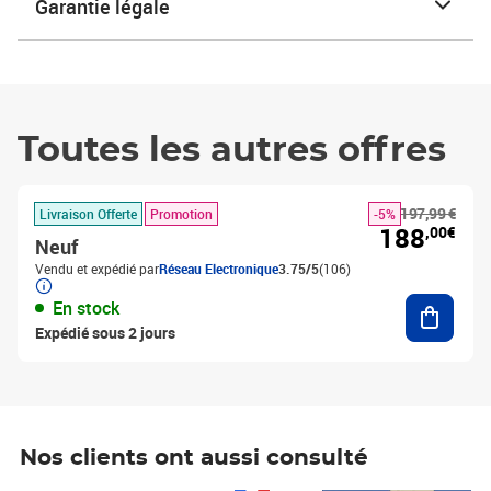
Garantie légale
Toutes les autres offres
197,99 €
Livraison Offerte
Promotion
-5%
188
,00€
Neuf
Vendu et expédié par
Réseau Electronique
3.75/5
(106)
Ajouter
En stock
Expédié sous 2 jours
Nos clients ont aussi consulté