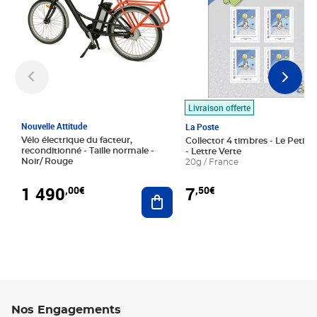
Livraison offerte
Nouvelle Attitude
La Poste
Vélo électrique du facteur,
Collector 4 timbres - Le Petit P
reconditionné - Taille normale -
- Lettre Verte
Noir/ Rouge
20g / France
1 490
7
,00€
,50€
Ajouter au panier
Nos Engagements