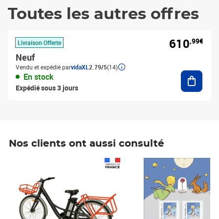
Toutes les autres offres
610
,99€
Livraison Offerte
Neuf
Vendu et expédié par
vidaXL
2.79/5
(14)
Ajouter
En stock
Expédié sous 3 jours
Nos clients ont aussi consulté
Prix 1 490,00€
Prix 7,50€