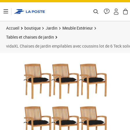
ontenu de la page
Accueil
boutique
Jardin
Meuble Extérieur
Tables et chaises de jardin
vidaXL Chaises de jardin empilables avec coussins lot de 6 Teck soli
Prix barré 687,99 €
Prix 608,89€
Prix 6