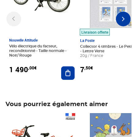
Livraison offerte
Nouvelle Attitude
La Poste
Vélo électrique du facteur,
Collector 4 timbres - Le Petit P
reconditionné - Taille normale -
- Lettre Verte
Noir/ Rouge
20g / France
1 490
7
,00€
,50€
Ajouter au panier
Vous pourriez également aimer
Prix 1 490,00€
Prix 7,50€