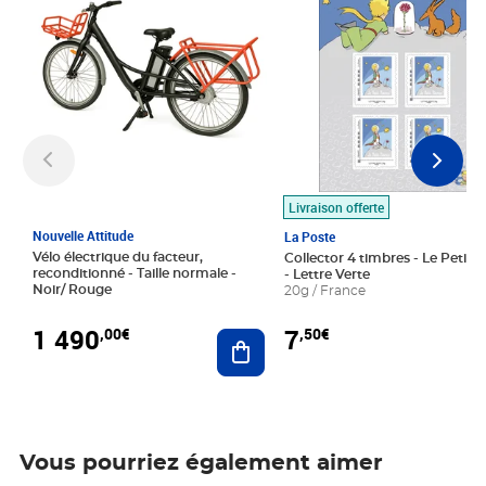
Livraison offerte
Nouvelle Attitude
La Poste
Vélo électrique du facteur,
Collector 4 timbres - Le Petit P
reconditionné - Taille normale -
- Lettre Verte
Noir/ Rouge
20g / France
1 490
7
,00€
,50€
Ajouter au panier
Vous pourriez également aimer