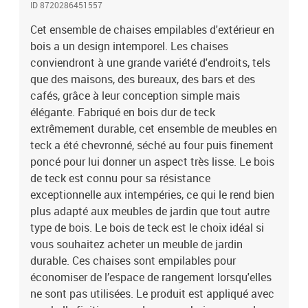
ID 8720286451557
supplémentaire. Chaque coussin dispose de 2 ensembles de
cordes pour les fixer fermement sur la chaise. Remarque : afin de
Cet ensemble de chaises empilables d'extérieur en
prolonger la durée de vie de vos meubles d'extérieur, nous vous
bois a un design intemporel. Les chaises
recommandons de les nettoyer régulièrement et de ne pas les
conviendront à une grande variété d'endroits, tels
laisser à l'extérieur sans protection inutilement.Nettoyage : utiliser
que des maisons, des bureaux, des bars et des
une solution savonneuse douceStockage : si possible, stockez
cafés, grâce à leur conception simple mais
dans un endroit frais et sec à l'intérieur. Si le produit est stocké à
élégante. Fabriqué en bois dur de teck
l'extérieur, protégez-le avec une housse imperméable. Essuyez et
extrêmement durable, cet ensemble de meubles en
séchez l'excès d'eau ou de neige des surfaces planes après la pluie
ou une chute de neige. Permettez une circulation d'air suffisante
teck a été chevronné, séché au four puis finement
afin d'éviter les dommages liés à l'humidité.Couleur du coussin :
poncé pour lui donner un aspect très lisse. Le bois
NoirMatériau de la chaise : bois dur de teck sablé
de teck est connu pour sa résistance
finementMatériau du coussin : tissu (100 % polyester)Dimensions
exceptionnelle aux intempéries, ce qui le rend bien
de la chaise : 58 x 50 x 89 cm (l x P x H)Dimensions du coussin : 40
plus adapté aux meubles de jardin que tout autre
x 40 x 4 cm (L x l x é)Largeur du siège : 49 cmProfondeur du siège :
type de bois. Le bois de teck est le choix idéal si
40,5 cmHauteur du siège à partir du sol : 45 cmHauteur des
vous souhaitez acheter un meuble de jardin
accoudoirs à partir du sol : 64 cmComprend 2 jeux de
cordesL'assemblage est requisLa livraison contient :4 x chaise4 x
durable. Ces chaises sont empilables pour
coussin
économiser de l’espace de rangement lorsqu'elles
ne sont pas utilisées. Le produit est appliqué avec