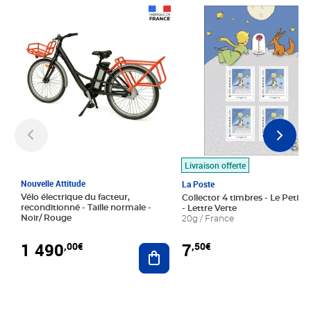
Prix 1 490,00€
Prix 7,50€
Livraison offerte
Nouvelle Attitude
La Poste
Vélo électrique du facteur,
Collector 4 timbres - Le Petit P
reconditionné - Taille normale -
- Lettre Verte
Noir/ Rouge
20g / France
1 490
7
,00€
,50€
Ajouter au panier