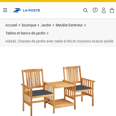
ontenu de la page
Accueil
boutique
Jardin
Meuble Extérieur
Tables et bancs de jardin
vidaXL Chaises de jardin avec table à thé et coussins Acacia solide
Prix barré 173,99 €
Prix 126,89€
Prix 1