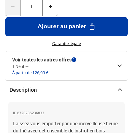
des meubles d'extérieur, nous vous recommandons de les protéger
avec une housse imperméable.Couleur du coussin :
anthraciteMatériau : bois d'acacia massif avec finition à
l'huileMatériau du coussin : tissu (100 % polyester)Dimensions :
Ajouter au panier
159 x 61 x 92 cm (L x l x H)Profondeur du siège : 49 cmHauteur des
accoudoirs à partir du sol : 61 cmHauteur du siège à partir du sol :
44 cmDimensions du coussin : 50 x 50 x 7 cm (L x l x
Garantie légale
é)L'assemblage est requisLa livraison contient :1 x chaise double
avec une table2 x coussin
Voir toutes les autres offres
1
1 Neuf
—
À partir de 126,99 €
Description
ID 8720286236833
Laissez-vous emporter par une merveilleuse heure
du thé avec cet ensemble de bistrot en bois