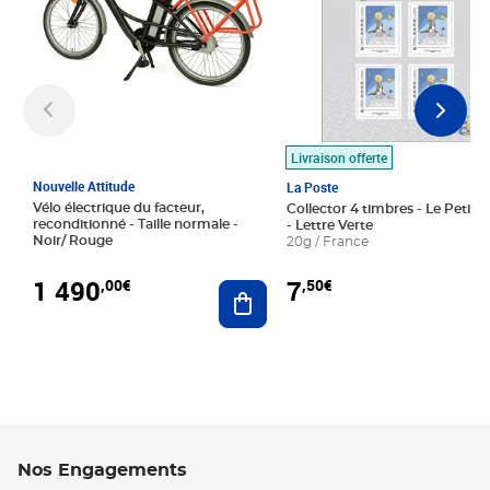
Livraison offerte
Nouvelle Attitude
La Poste
Vélo électrique du facteur,
Collector 4 timbres - Le Petit P
reconditionné - Taille normale -
- Lettre Verte
Noir/ Rouge
20g / France
1 490
7
,00€
,50€
Ajouter au panier
Nos Engagements