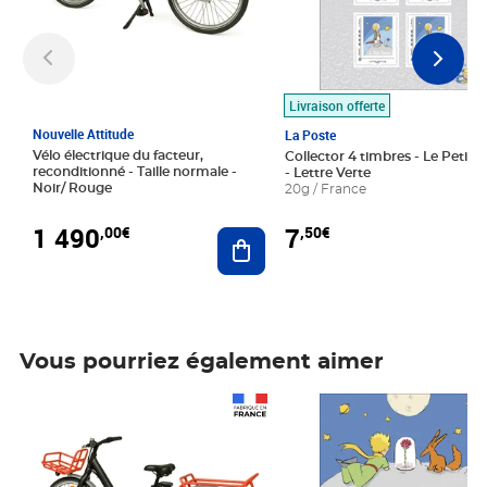
Livraison offerte
Nouvelle Attitude
La Poste
Vélo électrique du facteur,
Collector 4 timbres - Le Petit P
reconditionné - Taille normale -
- Lettre Verte
Noir/ Rouge
20g / France
1 490
7
,00€
,50€
Ajouter au panier
Vous pourriez également aimer
Prix 1 490,00€
Prix 7,50€