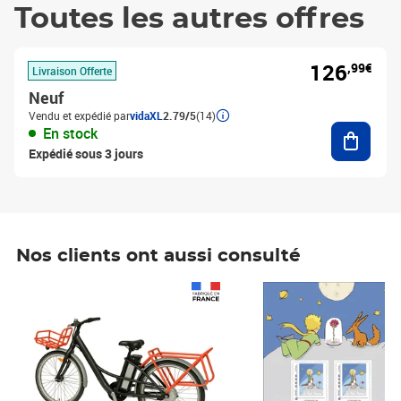
Toutes les autres offres
126
,99€
Livraison Offerte
Neuf
Vendu et expédié par
vidaXL
2.79/5
(14)
Ajouter
En stock
Expédié sous 3 jours
Nos clients ont aussi consulté
Prix 1 490,00€
Prix 7,50€