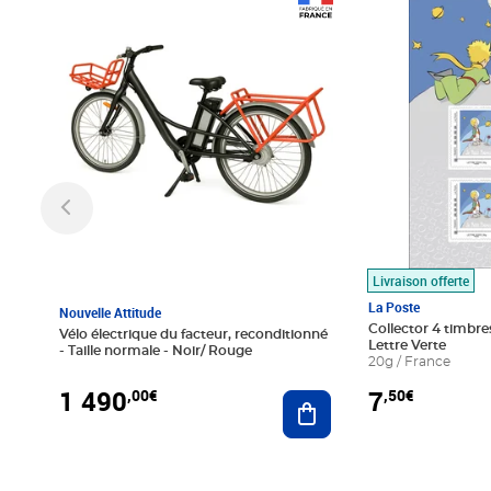
Prix 1 490,00€
Prix 7,50€
Livraison offerte
La Poste
Nouvelle Attitude
Collector 4 timbres
Vélo électrique du facteur, reconditionné
Lettre Verte
- Taille normale - Noir/ Rouge
20g / France
1 490
7
,00€
,50€
Ajouter au panier