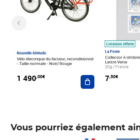
Livraison offerte
La Poste
Nouvelle Attitude
Collector 4 timbres
Vélo électrique du facteur, reconditionné
Lettre Verte
- Taille normale - Noir/ Rouge
20g / France
1 490
7
,00€
,50€
Ajouter au panier
Vous pourriez également ai