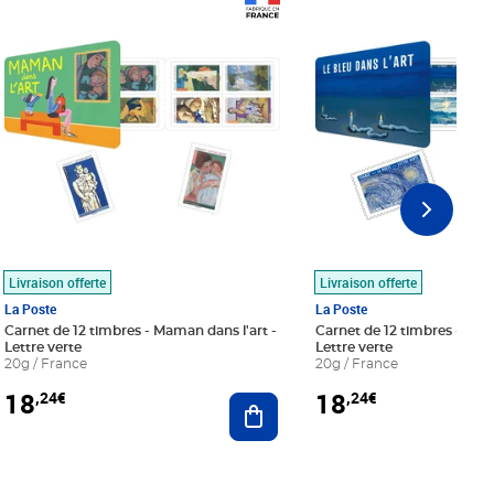
Prix 18,24€
Prix 18,24€
Livraison offerte
Livraison offerte
La Poste
La Poste
Carnet de 12 timbres - Maman dans l'art -
Carnet de 12 timbres - Le bl
Lettre verte
Lettre verte
20g / France
20g / France
18
18
,24€
,24€
r au panier
Ajouter au panier