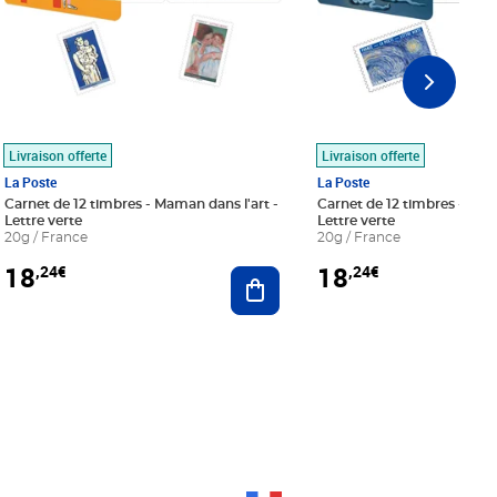
Livraison offerte
Livraison offerte
La Poste
La Poste
Carnet de 12 timbres - Maman dans l'art -
Carnet de 12 timbres - Le bl
Lettre verte
Lettre verte
20g / France
20g / France
18
18
,24€
,24€
r au panier
Ajouter au panier