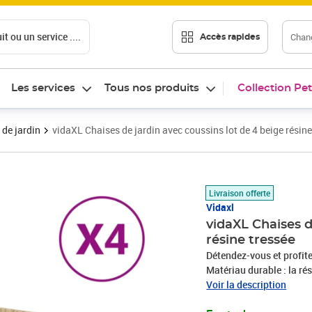
t ou un service ....
Chang
Accès rapides
Les services
Tous nos produits
Collection Pet
 de jardin
vidaXL Chaises de jardin avec coussins lot de 4 beige résine
Prix 174,99€
Livraison offerte
Vidaxl
vidaXL Chaises d
résine tressée
Détendez-vous et profite
Matériau durable : la ré
un matériau synthétique 
Voir la description
naturel. Il est léger, fa