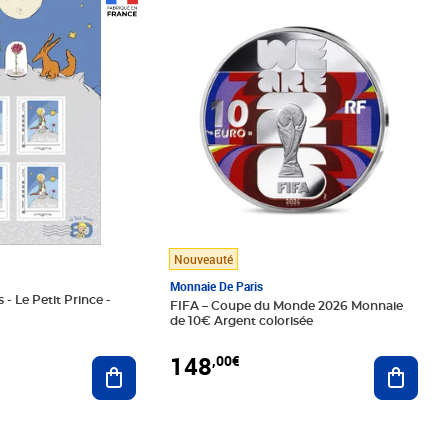
Prix 148,00€
Nouveauté
Monnaie De Paris
 - Le Petit Prince -
FIFA – Coupe du Monde 2026 Monnaie
de 10€ Argent colorisée
148
,00€
Ajouter au panier
Ajoute