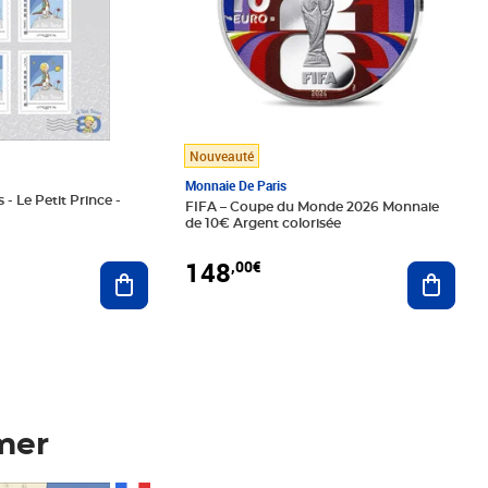
Nouveauté
Monnaie De Paris
 - Le Petit Prince -
FIFA – Coupe du Monde 2026 Monnaie
de 10€ Argent colorisée
148
,00€
Ajouter au panier
Ajoute
mer