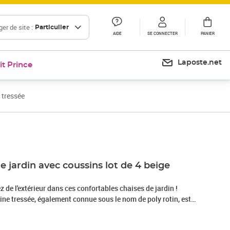
er de site :
Particulier
AIDE
SE CONNECTER
PANIER
Laposte.net
it Prince
 tressée
Prix barré 219,99 €
Prix 176,00€
e jardin avec coussins lot de 4 beige
z de l'extérieur dans ces confortables chaises de jardin !
sine tressée, également connue sous le nom de poly rotin, est
solide et nécessitant peu d'entretien qui ressemble au rotin
cile à nettoyer et couramment utilisé pour les meubles