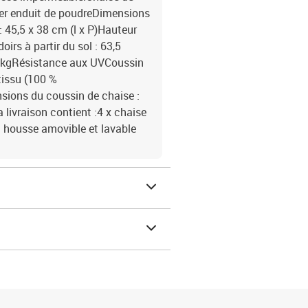
acier enduit de poudreDimensions
: 45,5 x 38 cm (l x P)Hauteur
irs à partir du sol : 63,5
0 kgRésistance aux UVCoussin
tissu (100 %
sions du coussin de chaise :
a livraison contient :4 x chaise
c housse amovible et lavable