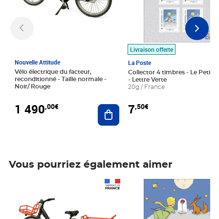
Livraison offerte
Nouvelle Attitude
La Poste
Vélo électrique du facteur,
Collector 4 timbres - Le Petit P
reconditionné - Taille normale -
- Lettre Verte
Noir/ Rouge
20g / France
1 490
7
,00€
,50€
Ajouter au panier
Vous pourriez également aimer
Prix 1 490,00€
Prix 7,50€