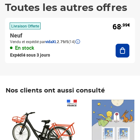
Toutes les autres offres
68
,99€
Livraison Offerte
Neuf
Vendu et expédié par
vidaXL
2.79/5
(14)
Ajouter
En stock
Expédié sous 3 jours
Nos clients ont aussi consulté
Prix 1 490,00€
Prix 7,50€