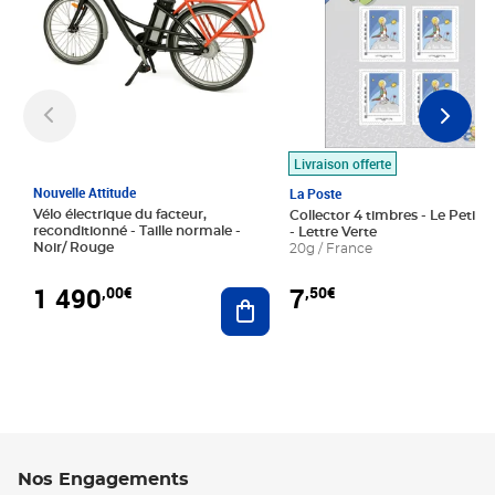
Livraison offerte
Nouvelle Attitude
La Poste
Vélo électrique du facteur,
Collector 4 timbres - Le Petit P
reconditionné - Taille normale -
- Lettre Verte
Noir/ Rouge
20g / France
1 490
7
,00€
,50€
Ajouter au panier
Nos Engagements