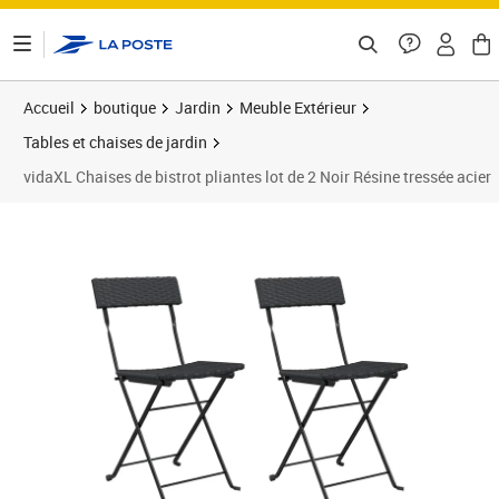
ontenu de la page
Accueil
boutique
Jardin
Meuble Extérieur
Tables et chaises de jardin
vidaXL Chaises de bistrot pliantes lot de 2 Noir Résine tressée acier
Prix barré 83,99 €
Prix 68,89€
Prix 6