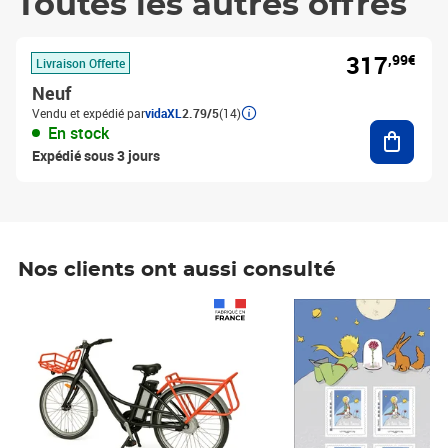
Toutes les autres offres
317
,99€
Livraison Offerte
Neuf
Vendu et expédié par
vidaXL
2.79/5
(14)
Ajouter
En stock
Expédié sous 3 jours
Nos clients ont aussi consulté
Prix 1 490,00€
Prix 7,50€