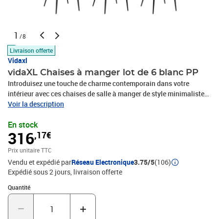
1
/8
Livraison offerte
Vidaxl
vidaXL Chaises à manger lot de 6 blanc PP
Introduisez une touche de charme contemporain dans votre
intérieur avec ces chaises de salle à manger de style minimaliste
! Ces chaises à dîner sont fabriquées en polypropylène, ce qui les
Voir la description
rend faciles à nettoyer. De plus, les pieds en métal ajoutent de la
En stock
robustesse et de la stabilité aux chaises de cuisine. Conçue avec
316
,17€
un dossier incurvé ergonomique, la chaise assure un confort
d'assise optimal.Couleur : blancMatériau : PP (polypropylène),
Prix unitaire TTC
métal enduit de poudreDimensions : 64 x 59 x 84 cm (l x P x
Vendu et expédié par
Réseau Electronique
3.75/5
(106)
H)Largeur du siège : 42 cmProfondeur du siège : 45 cmHauteur du
Expédié sous 2 jours
livraison offerte
siège à partir du sol : 46 cmHauteur du dossier à partir du siège :
40 cmL'assemblage est requisLa livraison contient :6 x chaise de
Quantité : 1
Quantité
salle à manger