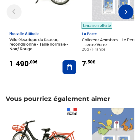
Livraison offerte
Nouvelle Attitude
La Poste
Vélo électrique du facteur,
Collector 4 timbres - Le Petit P
reconditionné - Taille normale -
- Lettre Verte
Noir/ Rouge
20g / France
1 490
7
,00€
,50€
Ajouter au panier
Vous pourriez également aimer
Prix 1 490,00€
Prix 7,50€