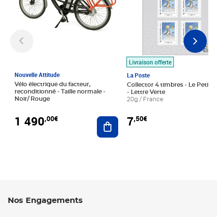
Livraison offerte
Nouvelle Attitude
La Poste
Vélo électrique du facteur,
Collector 4 timbres - Le Petit P
reconditionné - Taille normale -
- Lettre Verte
Noir/ Rouge
20g / France
1 490
7
,00€
,50€
Ajouter au panier
Nos Engagements