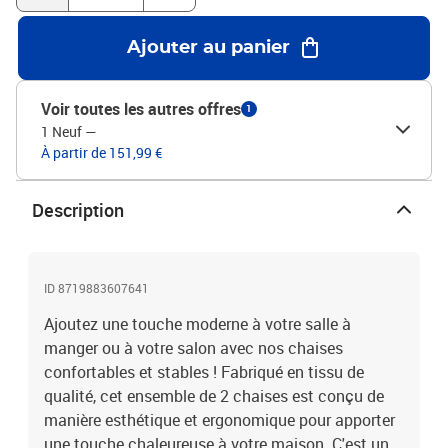
partir du sol : 48,5 cmHauteur du dossier : 38,5 cmLa livraison
comprend 2 chaises pour la salle à mangerMatériel: Polyester:
Ajouter au panier
100%
Voir toutes les autres offres
1
1 Neuf
—
À partir de 151,99 €
Description
ID 8719883607641
Ajoutez une touche moderne à votre salle à
manger ou à votre salon avec nos chaises
confortables et stables ! Fabriqué en tissu de
qualité, cet ensemble de 2 chaises est conçu de
manière esthétique et ergonomique pour apporter
une touche chaleureuse à votre maison. C'est un