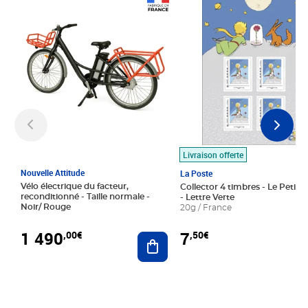
Prix 1 490,00€
Prix 7,50€
Livraison offerte
Nouvelle Attitude
La Poste
Vélo électrique du facteur,
Collector 4 timbres - Le Petit P
reconditionné - Taille normale -
- Lettre Verte
Noir/ Rouge
20g / France
1 490
7
,00€
,50€
Ajouter au panier