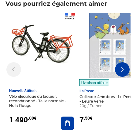
Vous pourriez également aimer
Prix 1 490,00€
Prix 7,50€
Livraison offerte
Nouvelle Attitude
La Poste
Vélo électrique du facteur,
Collector 4 timbres - Le Petit P
reconditionné - Taille normale -
- Lettre Verte
Noir/ Rouge
20g / France
1 490
7
,00€
,50€
Ajouter au panier