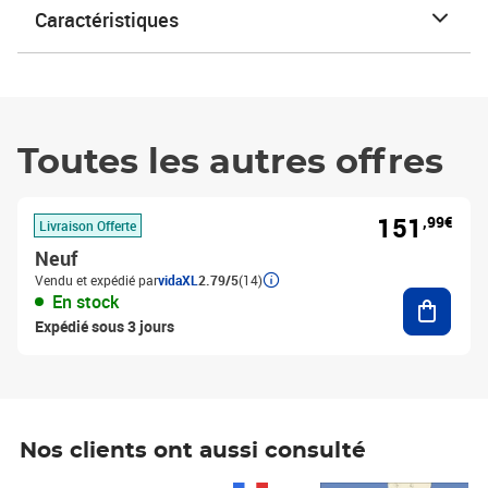
Caractéristiques
Toutes les autres offres
151
,99€
Livraison Offerte
Neuf
Vendu et expédié par
vidaXL
2.79/5
(14)
Ajouter
En stock
Expédié sous 3 jours
Nos clients ont aussi consulté