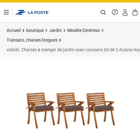
ontenu de la page
Accueil
boutique
Jardin
Meuble Extérieur
Transats, chaises longues
vidaXL Chaises à manger de jardin avec coussins lot de 3 Acacia ma
Prix 241,89€
Prix 2