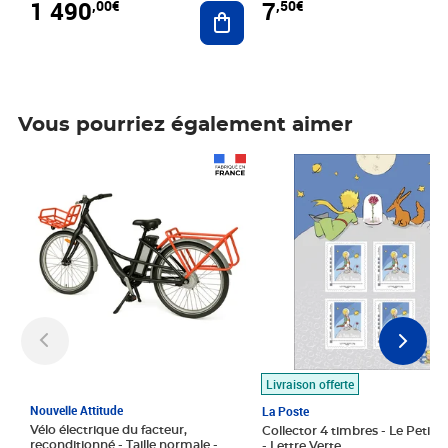
1 490
7
,00€
,50€
Ajouter au panier
Vous pourriez également aimer
Prix 1 490,00€
Prix 7,50€
Livraison offerte
Nouvelle Attitude
La Poste
Vélo électrique du facteur,
Collector 4 timbres - Le Petit P
reconditionné - Taille normale -
- Lettre Verte