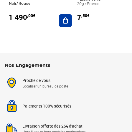
Noir/ Rouge
20g / France
1 490
7
,00€
,50€
Ajouter au panier
Nos Engagements
Proche de vous
Localiser un bureau de poste
Paiements 100% sécurisés
Livraison offerte dès 25€ d'achat
Hors livres et hors produits marketplace