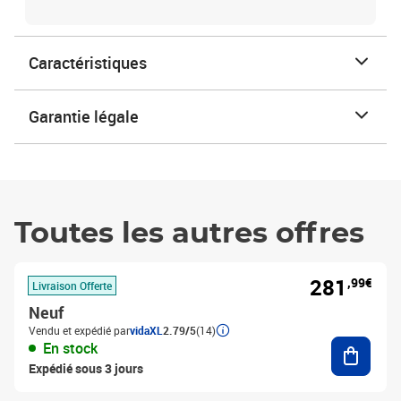
Caractéristiques
Garantie légale
Toutes les autres offres
281
,99€
Livraison Offerte
Neuf
Vendu et expédié par
vidaXL
2.79/5
(14)
Ajouter
En stock
Expédié sous 3 jours