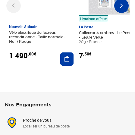
Livraison offerte
Nouvelle Attitude
La Poste
Vélo électrique du facteur,
Collector 4 timbres - Le Petit P
reconditionné - Taille normale -
- Lettre Verte
Noir/ Rouge
20g / France
1 490
7
,00€
,50€
Ajouter au panier
Nos Engagements
Proche de vous
Localiser un bureau de poste