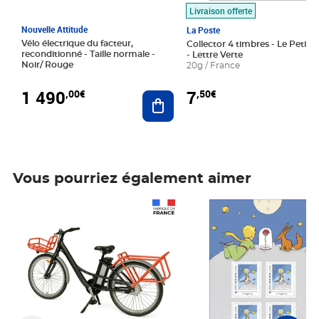
Livraison offerte
Nouvelle Attitude
La Poste
Vélo électrique du facteur,
Collector 4 timbres - Le Petit P
reconditionné - Taille normale -
- Lettre Verte
Noir/ Rouge
20g / France
1 490
7
,00€
,50€
Ajouter au panier
Vous pourriez également aimer
Prix 1 490,00€
Prix 7,50€