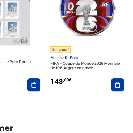
Nouveauté
Monnaie De Paris
 - Le Petit Prince -
FIFA – Coupe du Monde 2026 Monnaie
de 10€ Argent colorisée
148
,00€
Ajouter au panier
Ajoute
mer