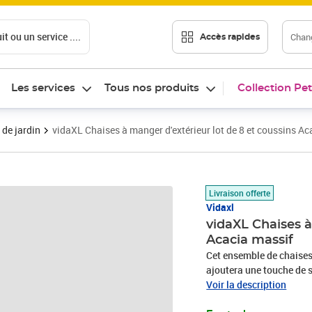
t ou un service ....
Chang
Accès rapides
Les services
Tous nos produits
Collection Pet
 de jardin
vidaXL Chaises à manger d'extérieur lot de 8 et coussins Ac
Prix 481,89€
Livraison offerte
Vidaxl
vidaXL Chaises à
Acacia massif
Cet ensemble de chaises
ajoutera une touche de s
chaises en bois sera un e
Voir la description
jardin sont fabriquées en