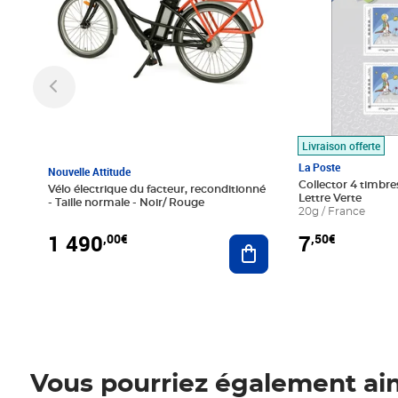
Livraison offerte
La Poste
Nouvelle Attitude
Collector 4 timbres
Vélo électrique du facteur, reconditionné
Lettre Verte
- Taille normale - Noir/ Rouge
20g / France
1 490
7
,00€
,50€
Ajouter au panier
Vous pourriez également ai