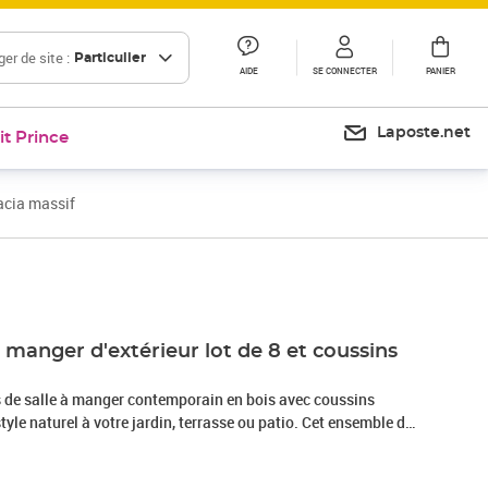
er de site :
Particulier
AIDE
SE CONNECTER
PANIER
Laposte.net
it Prince
acia massif
Prix 481,99€
 manger d'extérieur lot de 8 et coussins
 de salle à manger contemporain en bois avec coussins
tyle naturel à votre jardin, terrasse ou patio. Cet ensemble de
xcellent choix pour les repas en plein air. Ces chaises de
 bois d'acacia massif, un bois dur tropical, résistant aux