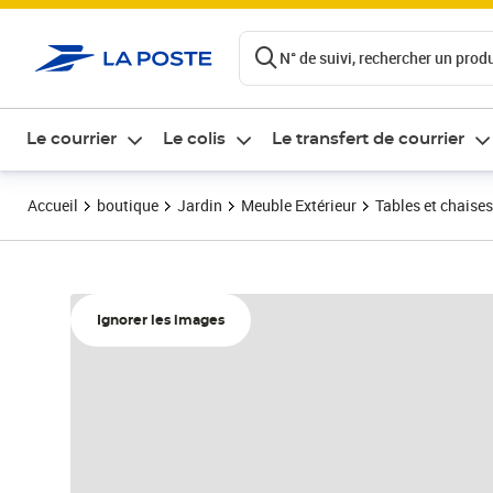
ontenu de la page
N° de suivi, rechercher un produi
Le courrier
Le colis
Le transfert de courrier
Accueil
boutique
Jardin
Meuble Extérieur
Tables et chaises
Ignorer les images