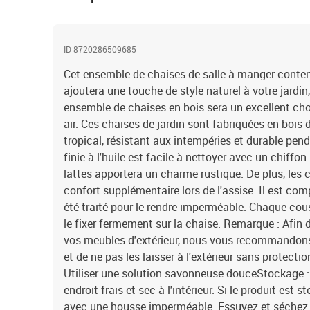
ID 8720286509685
Cet ensemble de chaises de salle à manger conte
ajoutera une touche de style naturel à votre jardin,
ensemble de chaises en bois sera un excellent choi
air. Ces chaises de jardin sont fabriquées en bois 
tropical, résistant aux intempéries et durable pen
finie à l'huile est facile à nettoyer avec un chiff
lattes apportera un charme rustique. De plus, les 
confort supplémentaire lors de l'assise. Il est co
été traité pour le rendre imperméable. Chaque cou
le fixer fermement sur la chaise. Remarque : Afin d
vos meubles d'extérieur, nous vous recommandons 
et de ne pas les laisser à l'extérieur sans protecti
Utiliser une solution savonneuse douceStockage :
endroit frais et sec à l'intérieur. Si le produit est s
avec une housse imperméable. Essuyez et séchez l