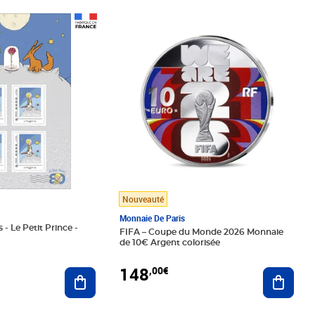
Prix 148,00€
Nouveauté
Monnaie De Paris
 - Le Petit Prince -
FIFA – Coupe du Monde 2026 Monnaie
de 10€ Argent colorisée
148
,00€
Ajouter au panier
Ajoute