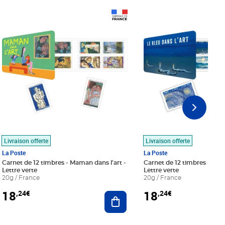
Prix 18,24€
Prix 18,24€
Livraison offerte
Livraison offerte
La Poste
La Poste
Carnet de 12 timbres - Maman dans l'art -
Carnet de 12 timbres - Le bl
Lettre verte
Lettre verte
20g / France
20g / France
18
18
,24€
,24€
r au panier
Ajouter au panier