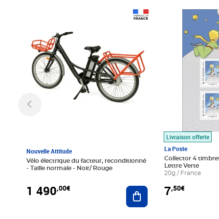
Prix 1 490,00€
Prix 7,50€
Livraison offerte
La Poste
Nouvelle Attitude
Collector 4 timbres
Vélo électrique du facteur, reconditionné
Lettre Verte
- Taille normale - Noir/ Rouge
20g / France
1 490
7
,00€
,50€
Ajouter au panier