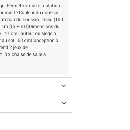
ige. Permettez une circulation
l'humidité.Couleur du coussin :
atériau du coussin : tissu (100
2 cm (l x P x H)Dimensions du
ge : 47 cmHauteur du siège à
ir du sol : 63 cmConception à
end 2 jeux de
 :8 x chaise de salle à