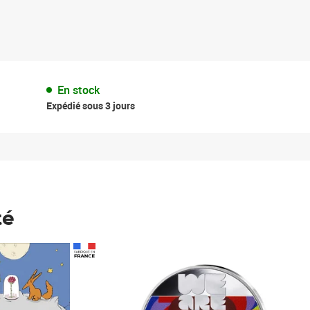
En stock
Expédié sous 3 jours
té
Prix 148,00€