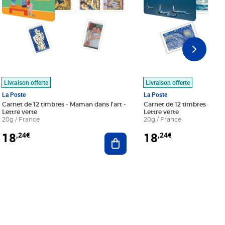
Livraison offerte
Livraison offerte
La Poste
La Poste
Carnet de 12 timbres - Maman dans l'art -
Carnet de 12 timbres - Le bl
Lettre verte
Lettre verte
20g / France
20g / France
18
18
,24€
,24€
r au panier
Ajouter au panier