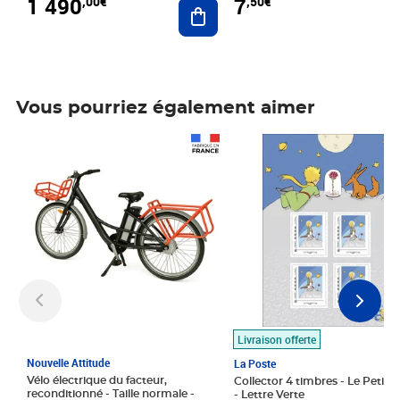
1 490
7
,00€
,50€
Ajouter au panier
Vous pourriez également aimer
Prix 1 490,00€
Prix 7,50€
Livraison offerte
Nouvelle Attitude
La Poste
Vélo électrique du facteur,
Collector 4 timbres - Le Petit P
reconditionné - Taille normale -
- Lettre Verte