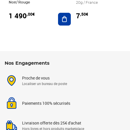
Noir/ Rouge
20g / France
1 490
7
,00€
,50€
Ajouter au panier
Nos Engagements
Proche de vous
Localiser un bureau de poste
Paiements 100% sécurisés
Livraison offerte dès 25€ d'achat
Hors livres et hors produits marketplace