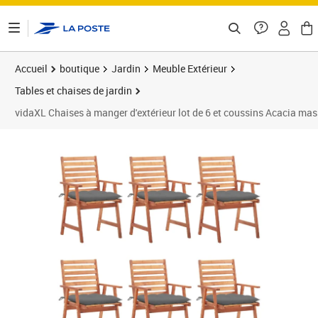
ontenu de la page
Accueil
boutique
Jardin
Meuble Extérieur
Tables et chaises de jardin
vidaXL Chaises à manger d'extérieur lot de 6 et coussins Acacia mas
Prix 327,99€
Prix b
Prix 3