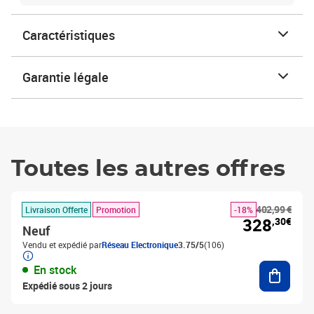
Caractéristiques
Garantie légale
Toutes les autres offres
402,99 €
Livraison Offerte
Promotion
-18%
328
,30€
Neuf
Vendu et expédié par
Réseau Electronique
3.75/5
(106)
Ajouter
En stock
Expédié sous 2 jours