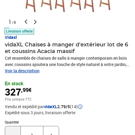
1
/8
Livraison offerte
Vidaxl
vidaXL Chaises à manger d'extérieur lot de 6
et coussins Acacia massif
Cet ensemble de chaises de salle à manger contemporain en bois
avec coussins ajoutera une touche de style naturel à votre jardin,
terrasse ou patio. Cet ensemble de chaises en bois sera un
Voir la description
excellent choix pour les repas en plein air. Ces chaises de jardin
En stock
sont fabriquées en bois d'acacia massif, un bois dur tropical,
327
,99€
résistant aux intempéries et durable pendant des années. La
surface finie à l'huile est facile à nettoyer avec un chiffon humide.
Prix unitaire TTC
La conception à lattes apportera un charme rustique. De plus, les
Vendu et expédié par
vidaXL
2.79/5
(14)
coussins inclus offrent du confort supplémentaire lors de l'assise.
Expédié sous 3 jours
livraison offerte
Il est composé à 100 % de polyester qui a été traité pour le rendre
imperméable. Chaque coussin a deux jeux de cordes pour le fixer
Quantité : 1
Quantité
fermement sur la chaise. Remarque : Afin de prolonger la durée de
vie de vos meubles d'extérieur, nous vous recommandons de les