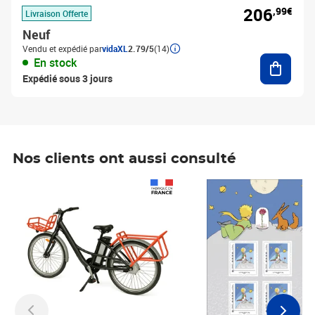
206
,99€
Livraison Offerte
Neuf
Vendu et expédié par
vidaXL
2.79/5
(14)
Ajouter
En stock
Expédié sous 3 jours
Nos clients ont aussi consulté
Prix 1 490,00€
Prix 7,50€