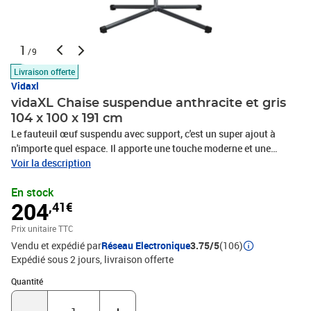
1
/9
Livraison offerte
Vidaxl
vidaXL Chaise suspendue anthracite et gris
104 x 100 x 191 cm
Le fauteuil œuf suspendu avec support, c'est un super ajout à
n'importe quel espace. Il apporte une touche moderne et une
fonctionnalité géniale. Sa forme d'œuf unique t'invite à te caler
Voir la description
pour te relaxer, que ce soit dans ton salon ou sur une terrasse bien
En stock
ensoleillée. Avec son design simple et épuré en poly rattan, il est
204
,41€
parfait pour des après-midis tranquilles avec un bon livre ou des
discussions animées entre amis. Cette chaise transforme
Prix unitaire TTC
n'importe quel endroit en un petit paradis de détente. Poly Rattan
Vendu et expédié par
Réseau Electronique
3.75/5
(106)
de Qualité Supérieure : Cette chaise est faite en poly rattan réputé
Expédié sous 2 jours
livraison offerte
pour sa durabilité et son look stylé. Elle a une ambiance moderne
tout en étant résistante aux intempéries, donc elle reste belle
Quantité : 1
Quantité
même après un temps pourri. Une option de sièges fiable, peu
importe la météo.Ensemble Complète : Chaque paquet inclut le