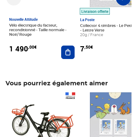
Livraison offerte
Nouvelle Attitude
La Poste
Vélo électrique du facteur,
Collector 4 timbres - Le Petit P
reconditionné - Taille normale -
- Lettre Verte
Noir/ Rouge
20g / France
1 490
7
,00€
,50€
Ajouter au panier
Vous pourriez également aimer
Prix 1 490,00€
Prix 7,50€