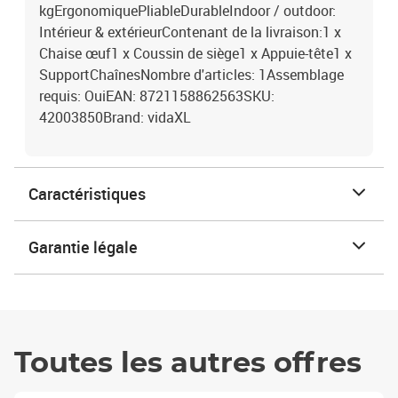
kgErgonomiquePliableDurableIndoor / outdoor:
Intérieur & extérieurContenant de la livraison:1 x
Chaise œuf1 x Coussin de siège1 x Appuie-tête1 x
SupportChaînesNombre d'articles: 1Assemblage
requis: OuiEAN: 8721158862563SKU:
42003850Brand: vidaXL
Caractéristiques
Garantie légale
Toutes les autres offres