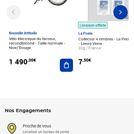
Livraison offerte
Nouvelle Attitude
La Poste
Vélo électrique du facteur,
Collector 4 timbres - Le Petit P
reconditionné - Taille normale -
- Lettre Verte
Noir/ Rouge
20g / France
1 490
7
,00€
,50€
Ajouter au panier
Nos Engagements
Proche de vous
Localiser un bureau de poste