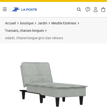
ontenu de la page
Accueil
boutique
Jardin
Meuble Extérieur
Transats, chaises longues
vidaXL Chaise longue gris clair velours