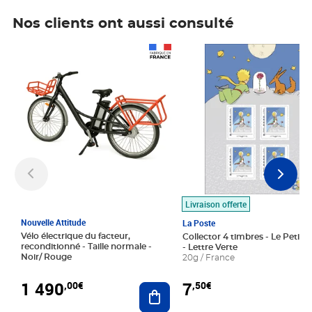
Nos clients ont aussi consulté
Prix 1 490,00€
Prix 7,50€
Livraison offerte
Nouvelle Attitude
La Poste
Vélo électrique du facteur,
Collector 4 timbres - Le Petit P
reconditionné - Taille normale -
- Lettre Verte
Noir/ Rouge
20g / France
1 490
7
,00€
,50€
Ajouter au panier