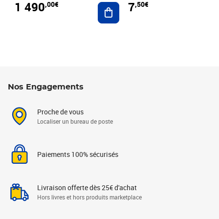
1 490
7
,00€
,50€
Ajouter au panier
Nos Engagements
Proche de vous
Localiser un bureau de poste
Paiements 100% sécurisés
Livraison offerte dès 25€ d'achat
Hors livres et hors produits marketplace