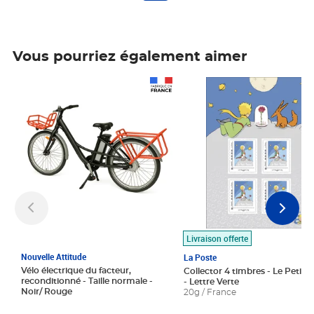
Vous pourriez également aimer
Prix 1 490,00€
Prix 7,50€
Livraison offerte
Nouvelle Attitude
La Poste
Vélo électrique du facteur,
Collector 4 timbres - Le Petit P
reconditionné - Taille normale -
- Lettre Verte
Noir/ Rouge
20g / France