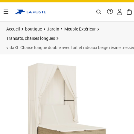
ontenu de la page
Accueil
boutique
Jardin
Meuble Extérieur
Transats, chaises longues
vidaXL Chaise longue double avec toit et rideaux beige résine tressé
Prix 193,99€
Prix 1