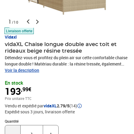
1
/10
Livraison offerte
Vidaxl
vidaXL Chaise longue double avec toit et
rideaux beige résine tressée
Détendez-vous et profitez du plein air sur cette confortable chaise
longue double ! Matériau durable : la résine tressée, également
connue sous le nom de poly rotin, est un matériau synthétique
Voir la description
solide et nécessitant peu d'entretien qui ressemble au rotin
En stock
naturel. Elle est légère, facile à nettoyer et couramment utilisée
193
,99€
pour les meubles d'extérieur en raison de sa durabilité et de ses
propriétés de résistance aux intempéries.Dossier réglables : ce
Prix unitaire TTC
meuble d'extérieur est doté d'un dossier à 4 positions réglables, ce
Vendu et expédié par
vidaXL
2.79/5
(14)
qui vous permet de trouver facilement la position la plus
Expédié sous 3 jours
livraison offerte
confortable et la plus appropriée pour la détente.Toit et rideaux
pratiques : grâce au toit et aux rideaux, vous pouvez créer un
Quantité : 1
Quantité
environnement extérieur frais et agréable tout au long de la
journée.Expérience d'assise confortable : ce mobilier d'extérieur,