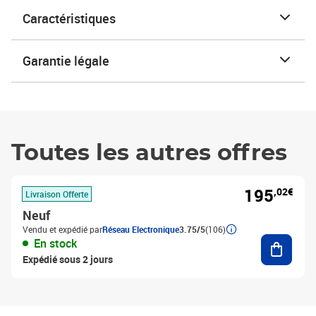
Caractéristiques
Garantie légale
Toutes les autres offres
195
,02€
Livraison Offerte
Neuf
Vendu et expédié par
Réseau Electronique
3.75/5
(106)
Ajouter
En stock
Expédié sous 2 jours