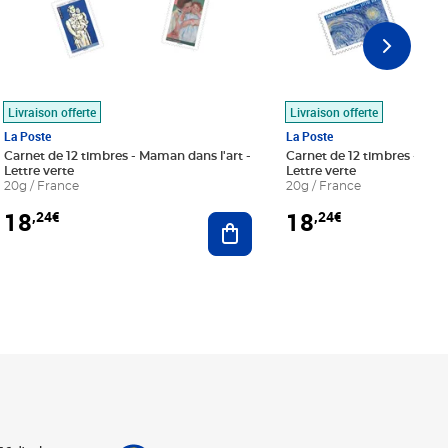
Livraison offerte
Livraison offerte
La Poste
La Poste
Carnet de 12 timbres - Maman dans l'art -
Carnet de 12 timbres - Le bl
Lettre verte
Lettre verte
20g / France
20g / France
18
18
,24€
,24€
r au panier
Ajouter au panier