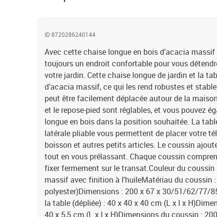
ID 8720286240144
Avec cette chaise longue en bois d’acacia massif 
toujours un endroit confortable pour vous détendr
votre jardin. Cette chaise longue de jardin et la ta
d’acacia massif, ce qui les rend robustes et stable
peut être facilement déplacée autour de la maison
et le repose-pied sont réglables, et vous pouvez ég
longue en bois dans la position souhaitée. La table
latérale pliable vous permettent de placer votre tél
boisson et autres petits articles. Le coussin ajou
tout en vous prélassant. Chaque coussin comprend
fixer fermement sur le transat.Couleur du coussin 
massif avec finition à l'huileMatériau du coussin :
polyester)Dimensions : 200 x 67 x 30/51/62/77/85
la table (dépliée) : 40 x 40 x 40 cm (L x l x H)Dimen
40 x 5,5 cm (L x l x H)Dimensions du coussin : 200 