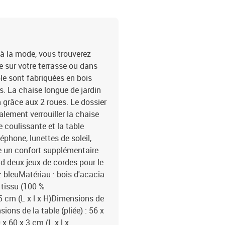
à la mode, vous trouverez
e sur votre terrasse ou dans
ble sont fabriquées en bois
s. La chaise longue de jardin
 grâce aux 2 roues. Le dossier
alement verrouiller la chaise
 coulissante et la table
éphone, lunettes de soleil,
te un confort supplémentaire
 deux jeux de cordes pour le
: bleuMatériau : bois d'acacia
 tissu (100 %
 cm (L x l x H)Dimensions de
sions de la table (pliée) : 56 x
x 60 x 3 cm (L x l x