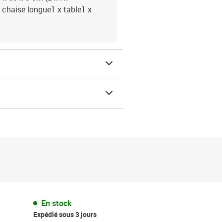
x chaise longue1 x table1 x
En stock
Expédié sous 3 jours