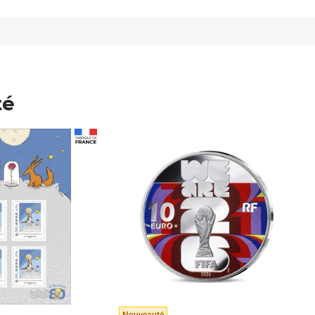
té
Prix 148,00€
Nouveauté