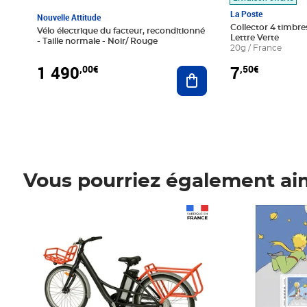
La Poste
Nouvelle Attitude
Collector 4 timbres
Vélo électrique du facteur, reconditionné
Lettre Verte
- Taille normale - Noir/ Rouge
20g / France
1 490
7
,00€
,50€
Ajouter au panier
Vous pourriez également ai
Prix 1 490,00€
Prix 7,50€