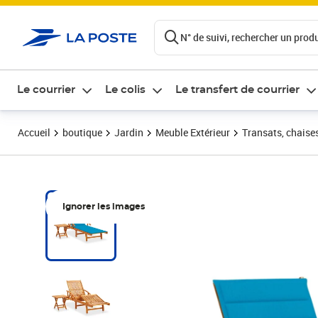
ontenu de la page
N° de suivi, rechercher un produi
Le courrier
Le colis
Le transfert de courrier
Accueil
boutique
Jardin
Meuble Extérieur
Transats, chaise
Ignorer les images