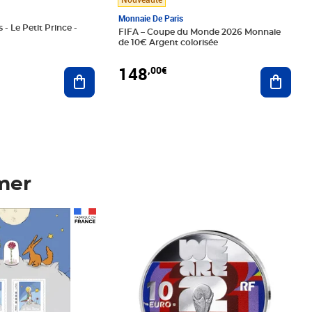
Monnaie De Paris
 - Le Petit Prince -
FIFA – Coupe du Monde 2026 Monnaie
de 10€ Argent colorisée
148
,00€
Ajouter au panier
Ajoute
mer
Prix 148,00€