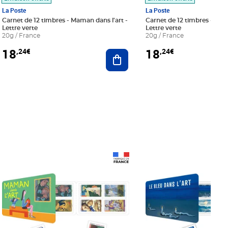
La Poste
La Poste
Carnet de 12 timbres - Maman dans l'art -
Carnet de 12 timbres - Le bl
Lettre verte
Lettre verte
20g / France
20g / France
18
18
,24€
,24€
r au panier
Ajouter au panier
Prix 18,24€
Prix 18,24€