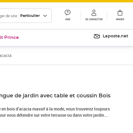
er de site :
Particulier
AIDE
SE CONNECTER
PANIER
Laposte.net
it Prince
'acacia
Prix 175,99€
ngue de jardin avec table et coussin Bois
 en bois d’acacia massif à la mode, vous trouverez toujours
our vous détendre sur votre terrasse ou dans votre jardin.
ardin et la table sont fabriquées en bois d’acacia massif, ce
 stables. La chaise longue de jardin peut être facilement