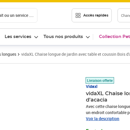
t ou un service ....
Chang
Accès rapides
Les services
Tous nos produits
Collection Pet
s longues
vidaXL Chaise longue de jardin avec table et coussin Bois d
Prix barré 215,99 €
Prix 175,08€
Livraison offerte
Vidaxl
vidaXL Chaise lo
d'acacia
Avec cette chaise longue
un endroit confortable p
Cette chaise longue de j
Voir la description
qui les rend robustes et