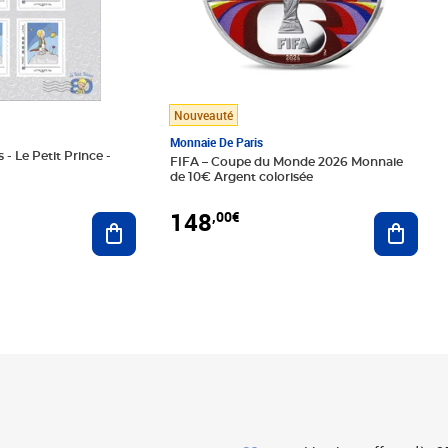
Nouveauté
Monnaie De Paris
 - Le Petit Prince -
FIFA – Coupe du Monde 2026 Monnaie
de 10€ Argent colorisée
148
,00€
Ajouter au panier
Ajoute