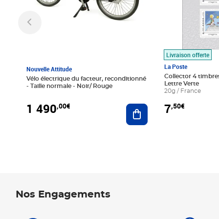
Livraison offerte
La Poste
Nouvelle Attitude
Collector 4 timbres
Vélo électrique du facteur, reconditionné
Lettre Verte
- Taille normale - Noir/ Rouge
20g / France
1 490
7
,00€
,50€
Ajouter au panier
Nos Engagements