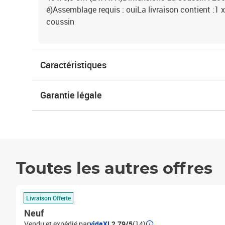
é)Assemblage requis : ouiLa livraison contient :1 
coussin
Caractéristiques
Garantie légale
Toutes les autres offres
Livraison Offerte
Neuf
Vendu et expédié par
vidaXL
2.79/5
(14)