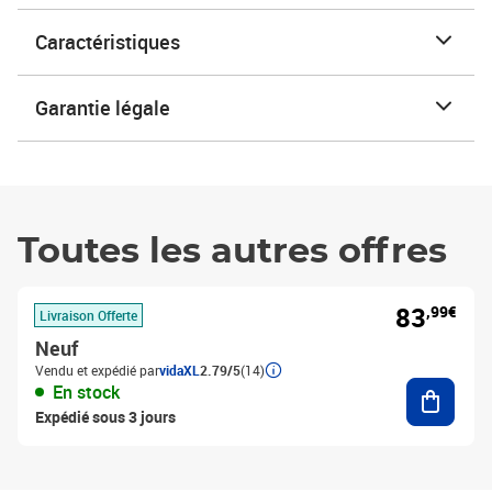
Caractéristiques
Garantie légale
Toutes les autres offres
83
,99€
Livraison Offerte
Neuf
Vendu et expédié par
vidaXL
2.79/5
(14)
Ajouter
En stock
Expédié sous 3 jours