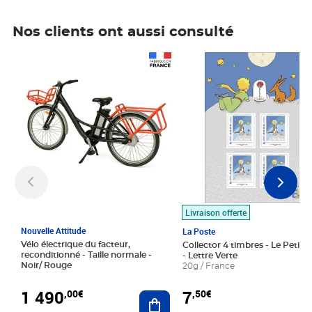
Nos clients ont aussi consulté
Prix 1 490,00€
Prix 7,50€
Livraison offerte
Nouvelle Attitude
La Poste
Vélo électrique du facteur,
Collector 4 timbres - Le Petit P
reconditionné - Taille normale -
- Lettre Verte
Noir/ Rouge
20g / France
1 490
7
,00€
,50€
Ajouter au panier