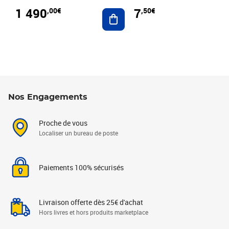
1 490
7
,00€
,50€
Ajouter au panier
Nos Engagements
Proche de vous
Localiser un bureau de poste
Paiements 100% sécurisés
Livraison offerte dès 25€ d'achat
Hors livres et hors produits marketplace