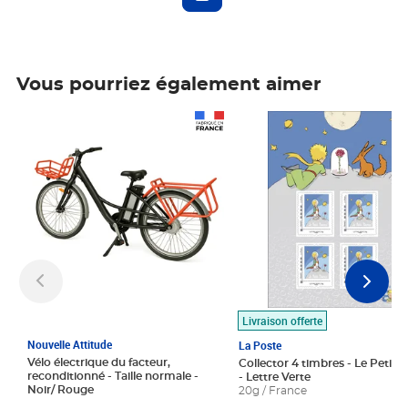
Vous pourriez également aimer
Prix 1 490,00€
Prix 7,50€
Livraison offerte
Nouvelle Attitude
La Poste
Vélo électrique du facteur,
Collector 4 timbres - Le Petit P
reconditionné - Taille normale -
- Lettre Verte
Noir/ Rouge
20g / France