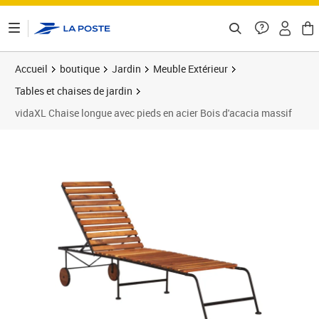
ontenu de la page
Accueil
boutique
Jardin
Meuble Extérieur
Tables et chaises de jardin
vidaXL Chaise longue avec pieds en acier Bois d'acacia massif
Prix barré 107,99 €
Prix 83,42€
Prix 8