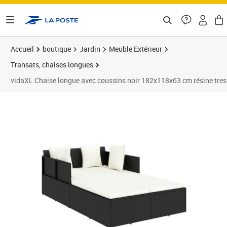
ontenu de la page
Accueil
boutique
Jardin
Meuble Extérieur
Transats, chaises longues
vidaXL Chaise longue avec coussins noir 182x118x63 cm résine tre
Prix barré 251,99 €
Prix 203,78€
Prix 2