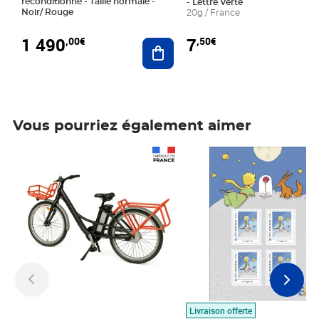
reconditionné - Taille normale -
- Lettre Verte
Noir/ Rouge
20g / France
1 490
7
,00€
,50€
Ajouter au panier
Vous pourriez également aimer
Prix 1 490,00€
Prix 7,50€
Livraison offerte