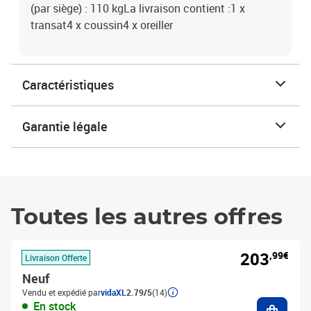
(par siège) : 110 kgLa livraison contient :1 x
transat4 x coussin4 x oreiller
Caractéristiques
Garantie légale
Toutes les autres offres
203
,99€
Livraison Offerte
Neuf
Vendu et expédié par
vidaXL
2.79/5
(14)
Ajouter
En stock