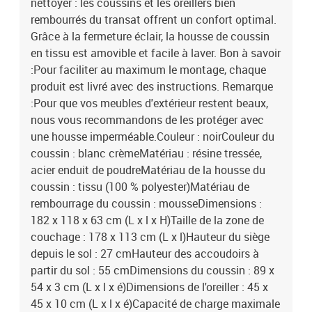
nettoyer : les coussins et les oreillers bien
rembourrés du transat offrent un confort optimal.
Grâce à la fermeture éclair, la housse de coussin
en tissu est amovible et facile à laver. Bon à savoir
:Pour faciliter au maximum le montage, chaque
produit est livré avec des instructions. Remarque
:Pour que vos meubles d'extérieur restent beaux,
nous vous recommandons de les protéger avec
une housse imperméable.Couleur : noirCouleur du
coussin : blanc crèmeMatériau : résine tressée,
acier enduit de poudreMatériau de la housse du
coussin : tissu (100 % polyester)Matériau de
rembourrage du coussin : mousseDimensions :
182 x 118 x 63 cm (L x l x H)Taille de la zone de
couchage : 178 x 113 cm (L x l)Hauteur du siège
depuis le sol : 27 cmHauteur des accoudoirs à
partir du sol : 55 cmDimensions du coussin : 89 x
54 x 3 cm (L x l x é)Dimensions de l'oreiller : 45 x
45 x 10 cm (L x l x é)Capacité de charge maximale