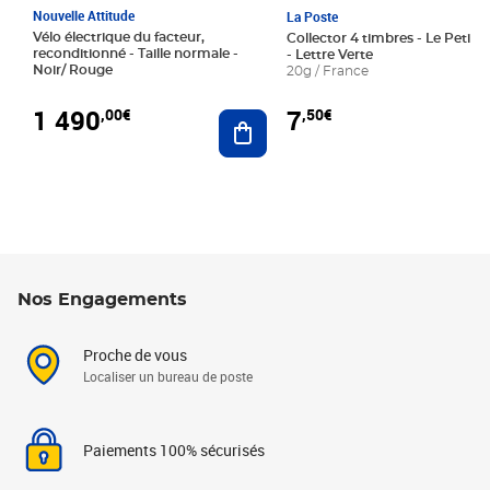
Nouvelle Attitude
La Poste
Vélo électrique du facteur,
Collector 4 timbres - Le Petit P
reconditionné - Taille normale -
- Lettre Verte
Noir/ Rouge
20g / France
1 490
7
,00€
,50€
Ajouter au panier
Nos Engagements
Proche de vous
Localiser un bureau de poste
Paiements 100% sécurisés