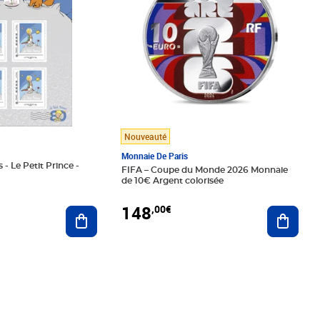
Nouveauté
Monnaie De Paris
 - Le Petit Prince -
FIFA – Coupe du Monde 2026 Monnaie
de 10€ Argent colorisée
148
,00€
Ajouter au panier
Ajoute