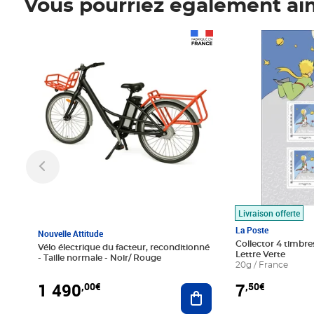
Vous pourriez également ai
Prix 1 490,00€
Prix 7,50€
Livraison offerte
La Poste
Nouvelle Attitude
Collector 4 timbres
Vélo électrique du facteur, reconditionné
Lettre Verte
- Taille normale - Noir/ Rouge
20g / France
1 490
7
,00€
,50€
Ajouter au panier