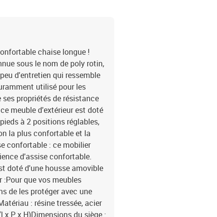
confortable chaise longue !
nnue sous le nom de poly rotin,
 peu d'entretien qui ressemble
couramment utilisé pour les
e ses propriétés de résistance
 ce meuble d'extérieur est doté
pieds à 2 positions réglables,
n la plus confortable et la
e confortable : ce mobilier
rience d'assise confortable.
est doté d'une housse amovible
ir :Pour que vos meubles
s de les protéger avec une
tériau : résine tressée, acier
l x P x H)Dimensions du siège :