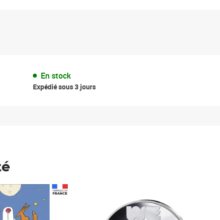
En stock
Expédié sous 3 jours
té
Prix 148,00€