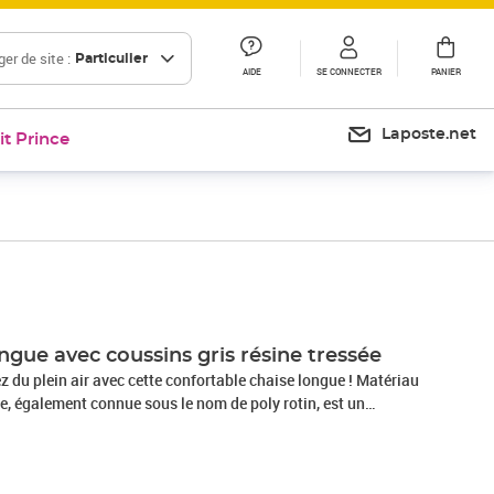
er de site :
Particulier
AIDE
SE CONNECTER
PANIER
Laposte.net
it Prince
Prix 181,99€
ngue avec coussins gris résine tressée
u plein air avec cette confortable chaise longue ! Matériau
sée, également connue sous le nom de poly rotin, est un
ide et nécessitant peu d'entretien qui ressemble au rotin
cile à nettoyer et couramment utilisé pour les meubles
sa durabilité et de ses propriétés de résistance aux