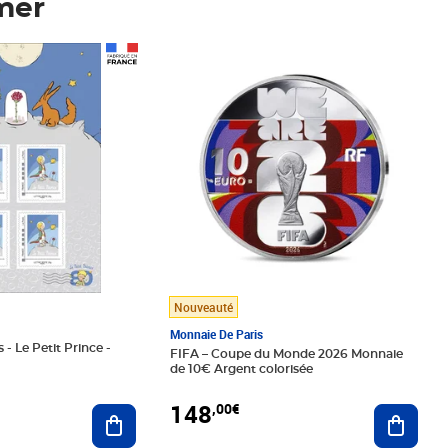
mer
Prix 148,00€
Nouveauté
Monnaie De Paris
 - Le Petit Prince -
FIFA – Coupe du Monde 2026 Monnaie
de 10€ Argent colorisée
148
,00€
Ajouter au panier
Ajoute