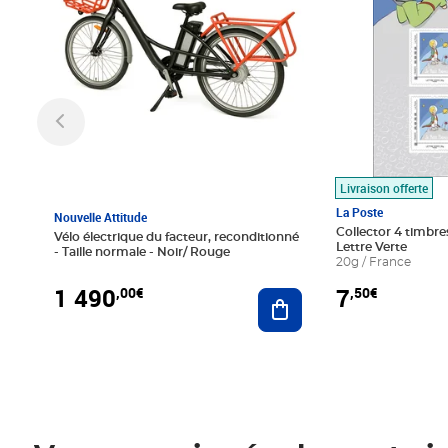
Livraison offerte
La Poste
Nouvelle Attitude
Collector 4 timbres
Vélo électrique du facteur, reconditionné
Lettre Verte
- Taille normale - Noir/ Rouge
20g / France
1 490
7
,00€
,50€
Ajouter au panier