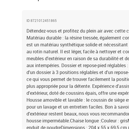
ID 8721012451865
Détendez-vous et profitez du plein air avec cette 
Matériau durable : la résine tressée, également co
est un matériau synthétique solide et nécessitant
au rotin naturel. Il est léger, facile à nettoyer et 
meubles d'extérieur en raison de sa durabilité et d
aux intempéries. Dossier et repose-pied réglables :
d'un dossier à 3 positions réglables et d'un repose-
ce qui vous permet de trouver facilement la positio
plus appropriée pour la détente. Expérience d'assis
d'extérieur, doté de coussins épais, offre une expé
Housse amovible et lavable : le coussin de siège 
pour un lavage et un entretien faciles. Bon à savo
d'extérieur restent beaux, nous vous recommandon
housse imperméable.Chaise longue :Couleur : grisMa
enduit de poudreDimensions : 204 x 55 x 69,5 cm (