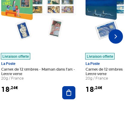
Livraison offerte
Livraison offerte
La Poste
La Poste
Carnet de 12 timbres - Maman dans l'art -
Carnet de 12 timbres - Le bl
Lettre verte
Lettre verte
20g / France
20g / France
18
18
,24€
,24€
r au panier
Ajouter au panier