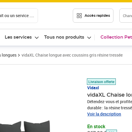
t ou un service ....
Chang
Accès rapides
Les services
Tous nos produits
Collection Pet
s longues
vidaXL Chaise longue avec coussins gris résine tressée
Prix barré 267,99 €
Prix 181,47€
Livraison offerte
Vidaxl
vidaXL Chaise lo
Détendez-vous et profitez d
durable : la résine tres
matériau synthétique sol
Voir la description
naturel. Il est léger, fa
En stock
d'extérieur en raison de 