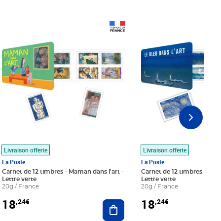
Prix 18,24€
Prix 18,24€
Livraison offerte
Livraison offerte
La Poste
La Poste
Carnet de 12 timbres - Maman dans l'art -
Carnet de 12 timbres - Le bl
Lettre verte
Lettre verte
20g / France
20g / France
18
18
,24€
,24€
r au panier
Ajouter au panier