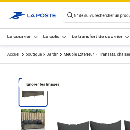
ontenu de la page
N° de suivi, rechercher un produi
Le courrier
Le colis
Le transfert de courrier
Accueil
boutique
Jardin
Meuble Extérieur
Transats, chaise
Ignorer les images