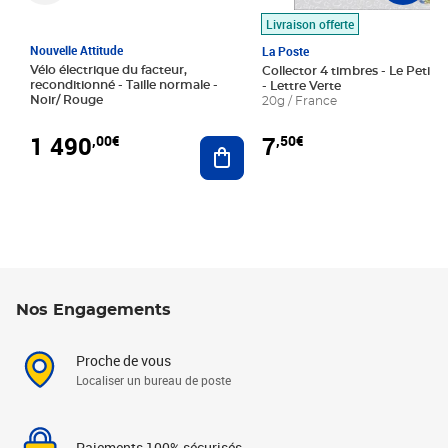
Livraison offerte
Nouvelle Attitude
La Poste
Vélo électrique du facteur,
Collector 4 timbres - Le Petit P
reconditionné - Taille normale -
- Lettre Verte
Noir/ Rouge
20g / France
1 490
7
,00€
,50€
Ajouter au panier
Nos Engagements
Proche de vous
Localiser un bureau de poste
Paiements 100% sécurisés