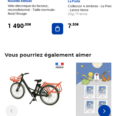
Nouvelle Attitude
La Poste
Vélo électrique du facteur,
Collector 4 timbres - Le Petit P
reconditionné - Taille normale -
- Lettre Verte
Noir/ Rouge
20g / France
1 490
7
,00€
,50€
Ajouter au panier
Vous pourriez également aimer
Prix 1 490,00€
Prix 7,50€