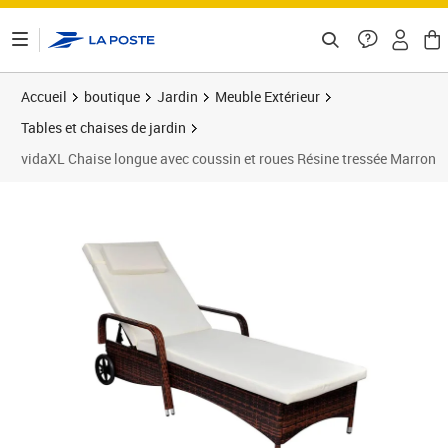
ontenu de la page
Accueil
boutique
Jardin
Meuble Extérieur
Tables et chaises de jardin
vidaXL Chaise longue avec coussin et roues Résine tressée Marron
Prix barré 178,99 €
Prix 138,18€
Prix 1