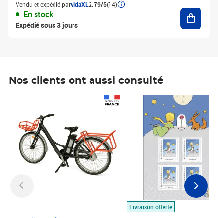
Vendu et expédié par
vidaXL
2.79/5
(14)
Ajouter
En stock
Expédié sous 3 jours
Nos clients ont aussi consulté
Prix 1 490,00€
Prix 7,50€
Livraison offerte