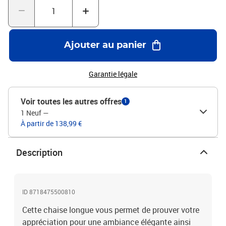
dure.Couleur de la résine tressée : marronCouleur du coussin :
crèmeMatériau du cadre : acier enduit de poudreMatériau du
coussin : 100 % polyesterDimensions totales : 198 x 66 x (30- 98)
cm (L x l x H)Taille du dossier : 80 x 57 cm (L x I)Hauteur de
Ajouter au panier
l'accoudoir : 50 cmDimensions du coussin : 38 x 18 x 6 cm (L x l x
H)
Garantie légale
Voir toutes les autres offres
1
1 Neuf
—
À partir de 138,99 €
Description
ID 8718475500810
Cette chaise longue vous permet de prouver votre
appréciation pour une ambiance élégante ainsi