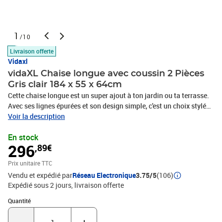
1
/10
Livraison offerte
Vidaxl
vidaXL Chaise longue avec coussin 2 Pièces
Gris clair 184 x 55 x 64cm
Cette chaise longue est un super ajout à ton jardin ou ta terrasse.
Avec ses lignes épurées et son design simple, c'est un choix stylé
pour ceux qui aiment les bons looks et la fonctionnalité. Le dossier
Voir la description
ajustable signifie que tu peux trouver l'angle parfait pour te
En stock
relaxer, que tu sois en mode bronzage, lecture ou chill. Bois
296
,89€
d'Acacia Massif : Cette chaise longue est en bois d'acacia massif
de premier choix, super durable et résistant à l'extérieur. Le grain
Prix unitaire TTC
naturel lui donne une touche chic et elle va encaisser les
Vendu et expédié par
Réseau Electronique
3.75/5
(106)
différentes conditions climatiques sans souci.Dossier Ajustable :
Expédié sous 2 jours
livraison offerte
Fait pour un confort optimal, le dossier ajustable t'aide à
personnaliser ta position. Que tu bronzes, lises ou fasses une
Quantité : 1
Quantité
sieste, cette fonctionnalité te donne le soutien qu'il te faut pour un
moment relax.Coussin Résistant aux Intempéries : Avec un