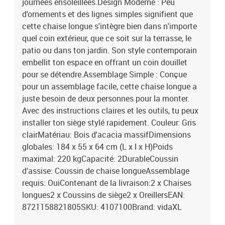
journées ensoleillées.Design Moderne : Peu
d'ornements et des lignes simples signifient que
cette chaise longue s'intègre bien dans n'importe
quel coin extérieur, que ce soit sur la terrasse, le
patio ou dans ton jardin. Son style contemporain
embellit ton espace en offrant un coin douillet
pour se détendre.Assemblage Simple : Conçue
pour un assemblage facile, cette chaise longue a
juste besoin de deux personnes pour la monter.
Avec des instructions claires et les outils, tu peux
installer ton siège stylé rapidement. Couleur: Gris
clairMatériau: Bois d'acacia massifDimensions
globales: 184 x 55 x 64 cm (L x l x H)Poids
maximal: 220 kgCapacité: 2DurableCoussin
d’assise: Coussin de chaise longueAssemblage
requis: OuiContenant de la livraison:2 x Chaises
longues2 x Coussins de siège2 x OreillersEAN:
8721158821805SKU: 4107100Brand: vidaXL