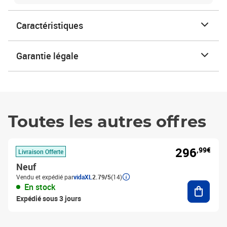
Caractéristiques
Garantie légale
Toutes les autres offres
296
,99€
Livraison Offerte
Neuf
Vendu et expédié par
vidaXL
2.79/5
(14)
Ajouter
En stock
Expédié sous 3 jours