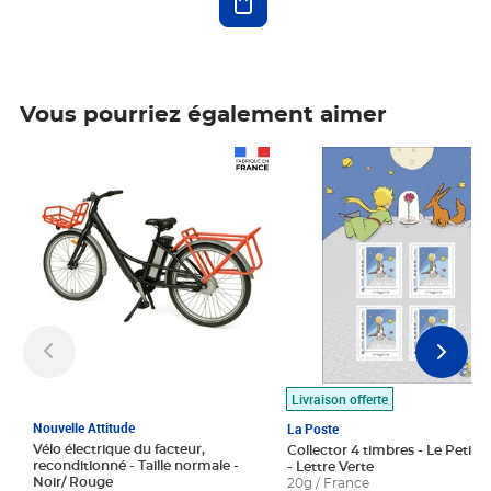
Vous pourriez également aimer
Prix 1 490,00€
Prix 7,50€
Livraison offerte
Nouvelle Attitude
La Poste
Vélo électrique du facteur,
Collector 4 timbres - Le Petit P
reconditionné - Taille normale -
- Lettre Verte
Noir/ Rouge
20g / France