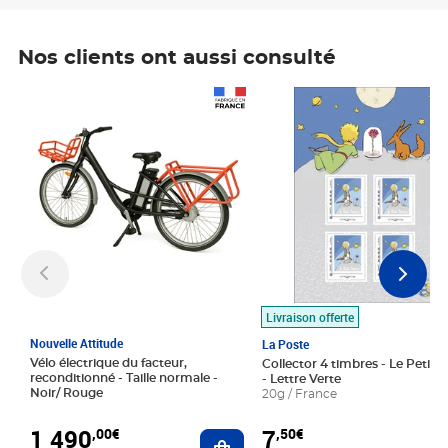
Nos clients ont aussi consulté
Prix 1 490,00€
Prix 7,50€
Livraison offerte
Nouvelle Attitude
La Poste
Vélo électrique du facteur,
Collector 4 timbres - Le Petit P
reconditionné - Taille normale -
- Lettre Verte
Noir/ Rouge
20g / France
1 490
7
,00€
,50€
Ajouter au panier