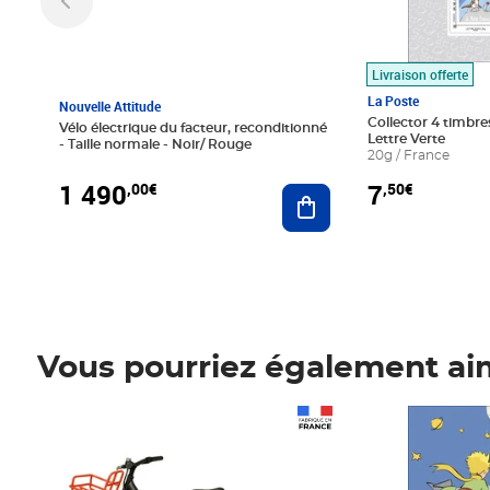
Livraison offerte
La Poste
Nouvelle Attitude
Collector 4 timbres
Vélo électrique du facteur, reconditionné
Lettre Verte
- Taille normale - Noir/ Rouge
20g / France
1 490
7
,00€
,50€
Ajouter au panier
Vous pourriez également ai
Prix 1 490,00€
Prix 7,50€