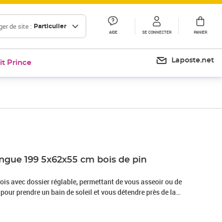
er de site :
Particulier
AIDE
SE CONNECTER
PANIER
Laposte.net
it Prince
Prix 93,99€
ongue 199 5x62x55 cm bois de pin
ois avec dossier réglable, permettant de vous asseoir ou de
 pour prendre un bain de soleil et vous détendre près de la
ou dans le jardin. Bois imprégné : la chaise longue est
 massif. Le bois de pin massif est un matériau naturel