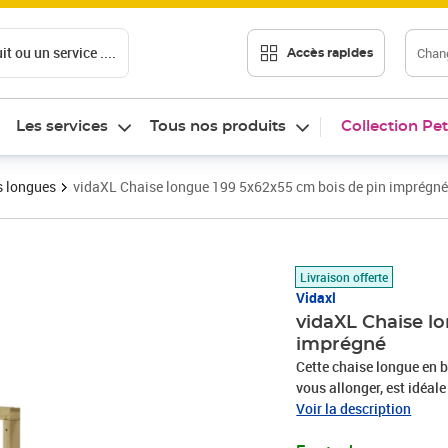
t ou un service ....
Chang
Accès rapides
Les services
Tous nos produits
Collection Pet
s longues
vidaXL Chaise longue 199 5x62x55 cm bois de pin imprégné
Prix barré 128,99 €
Prix 93,89€
Livraison offerte
Vidaxl
vidaXL Chaise l
imprégné
Cette chaise longue en b
vous allonger, est idéale
piscine, sur la terrasse 
Voir la description
fabriquée en bois de pin