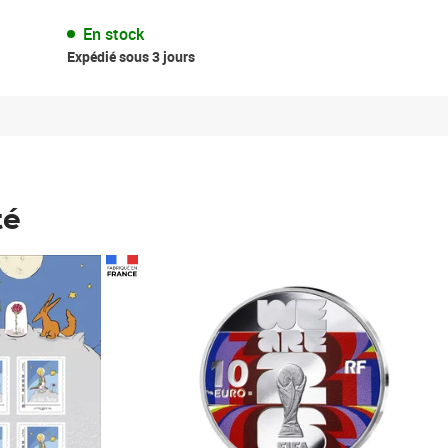
En stock
Expédié sous 3 jours
té
Prix 148,00€