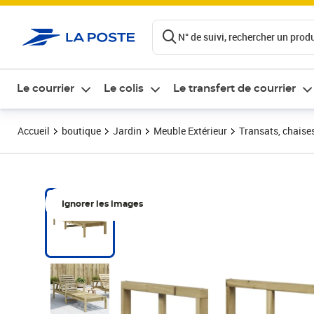
ontenu de la page
N° de suivi, rechercher un produi
Le courrier
Le colis
Le transfert de courrier
Accueil
boutique
Jardin
Meuble Extérieur
Transats, chaise
Ignorer les images