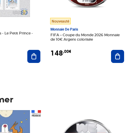
Nouveauté
Monnaie De Paris
 - Le Petit Prince -
FIFA – Coupe du Monde 2026 Monnaie
de 10€ Argent colorisée
148
,00€
Ajouter au panier
Ajoute
mer
Prix 148,00€