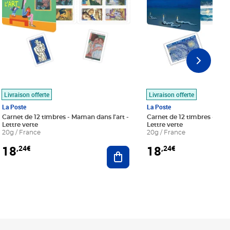
Livraison offerte
Livraison offerte
La Poste
La Poste
Carnet de 12 timbres - Maman dans l'art -
Carnet de 12 timbres - Le bl
Lettre verte
Lettre verte
20g / France
20g / France
18
18
,24€
,24€
r au panier
Ajouter au panier