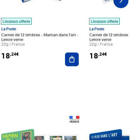
Livraison offerte
Livraison offerte
La Poste
La Poste
Carnet de 12 timbres - Maman dans l'art -
Carnet de 12 timbres - Le bl
Lettre verte
Lettre verte
20g / France
20g / France
18
18
,24€
,24€
r au panier
Ajouter au panier
Prix 18,24€
Prix 18,24€