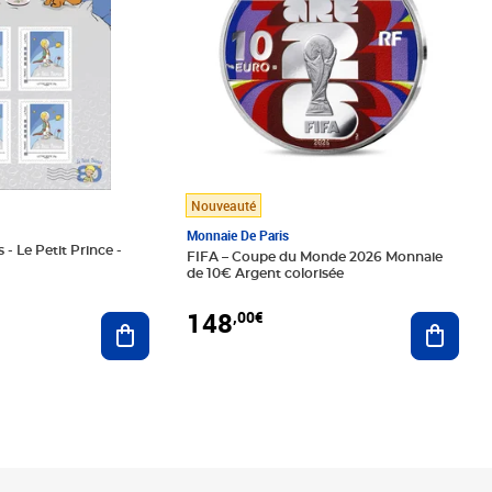
Nouveauté
Monnaie De Paris
 - Le Petit Prince -
FIFA – Coupe du Monde 2026 Monnaie
de 10€ Argent colorisée
148
,00€
Ajouter au panier
Ajoute