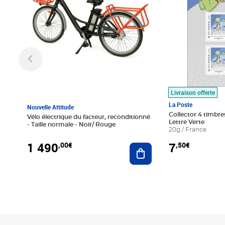
Livraison offerte
La Poste
Nouvelle Attitude
Collector 4 timbres
Vélo électrique du facteur, reconditionné
Lettre Verte
- Taille normale - Noir/ Rouge
20g / France
1 490
7
,00€
,50€
Ajouter au panier