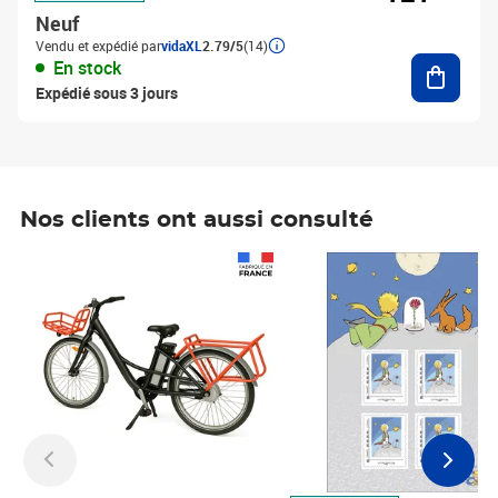
Neuf
Vendu et expédié par
vidaXL
2.79/5
(14)
Ajouter
En stock
Expédié sous 3 jours
Nos clients ont aussi consulté
Prix 1 490,00€
Prix 7,50€