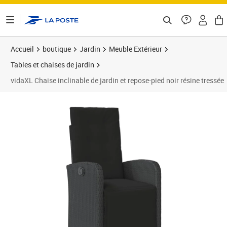
ontenu de la page
Accueil
boutique
Jardin
Meuble Extérieur
Tables et chaises de jardin
vidaXL Chaise inclinable de jardin et repose-pied noir résine tressée
Prix barré 151,99 €
Prix 121,59€
Prix 1