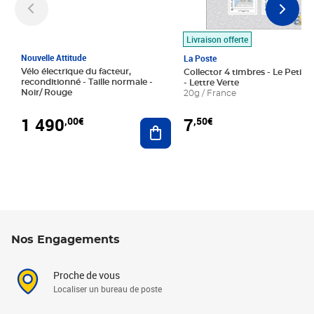
Livraison offerte
Nouvelle Attitude
La Poste
Vélo électrique du facteur,
Collector 4 timbres - Le Petit P
reconditionné - Taille normale -
- Lettre Verte
Noir/ Rouge
20g / France
1 490
7
,00€
,50€
Ajouter au panier
Nos Engagements
Proche de vous
Localiser un bureau de poste