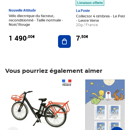
Livraison offerte
Nouvelle Attitude
La Poste
Vélo électrique du facteur,
Collector 4 timbres - Le Petit P
reconditionné - Taille normale -
- Lettre Verte
Noir/ Rouge
20g / France
1 490
7
,00€
,50€
Ajouter au panier
Vous pourriez également aimer
Prix 1 490,00€
Prix 7,50€