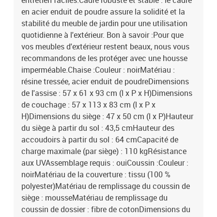
entretien faciles.Cadre robuste et stable : le cadre
en acier enduit de poudre assure la solidité et la
stabilité du meuble de jardin pour une utilisation
quotidienne à l'extérieur. Bon à savoir :Pour que
vos meubles d'extérieur restent beaux, nous vous
recommandons de les protéger avec une housse
imperméable.Chaise :Couleur : noirMatériau :
résine tressée, acier enduit de poudreDimensions
de l'assise : 57 x 61 x 93 cm (l x P x H)Dimensions
de couchage : 57 x 113 x 83 cm (l x P x
H)Dimensions du siège : 47 x 50 cm (l x P)Hauteur
du siège à partir du sol : 43,5 cmHauteur des
accoudoirs à partir du sol : 64 cmCapacité de
charge maximale (par siège) : 110 kgRésistance
aux UVAssemblage requis : ouiCoussin :Couleur :
noirMatériau de la couverture : tissu (100 %
polyester)Matériau de remplissage du coussin de
siège : mousseMatériau de remplissage du
coussin de dossier : fibre de cotonDimensions du