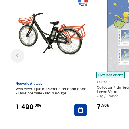
Prix 1 490,00€
Prix 7,50€
Livraison offerte
La Poste
Nouvelle Attitude
Collector 4 timbres
Vélo électrique du facteur, reconditionné
Lettre Verte
- Taille normale - Noir/ Rouge
20g / France
1 490
7
,00€
,50€
Ajouter au panier