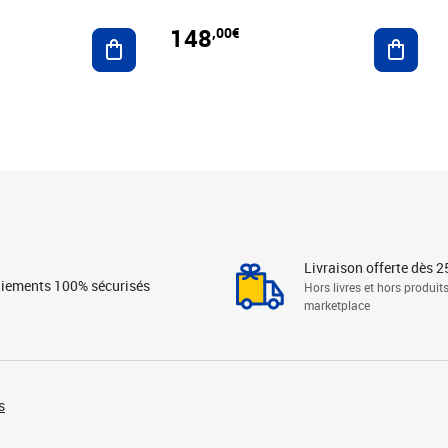
148
,00€
Ajouter au panier
Ajoute
Livraison offerte dès 2
iements 100% sécurisés
Hors livres et hors produit
marketplace
s