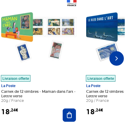
Prix 18,24€
Prix 18,24€
Livraison offerte
Livraison offerte
La Poste
La Poste
Carnet de 12 timbres - Maman dans l'art -
Carnet de 12 timbres - Le bl
Lettre verte
Lettre verte
20g / France
20g / France
18
18
,24€
,24€
r au panier
Ajouter au panier