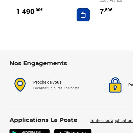
20g / France
1 490
7
,00€
,50€
Ajouter au panier
Nos Engagements
Proche de vous
Pa
Localiser un bureau de poste
Applications La Poste
Toutes nos application