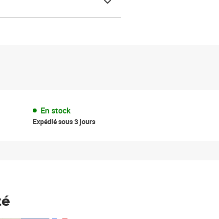
En stock
Expédié sous 3 jours
té