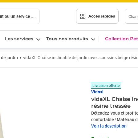
t ou un service ....
Chang
Accès rapides
Les services
Tous nos produits
Collection Pet
 de jardin
vidaXL Chaise inclinable de jardin avec coussins beige rési
Prix 96,26€
Livraison offerte
Vidaxl
vidaXL Chaise in
résine tressée
Détendez-vous et profitez
confortable ! Matériau d
poly rotin, est un matéri
Voir la description
ressemble au rotin nature