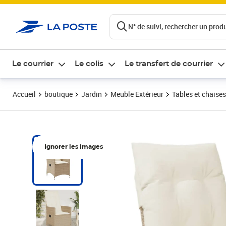
ontenu de la page
N° de suivi, rechercher un produi
Le courrier
Le colis
Le transfert de courrier
Accueil
boutique
Jardin
Meuble Extérieur
Tables et chaises
Ignorer les images