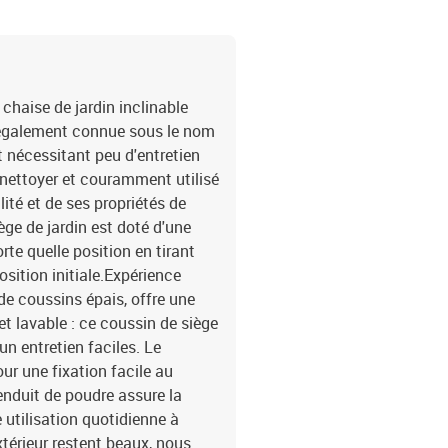
 chaise de jardin inclinable
e, également connue sous le nom
t nécessitant peu d'entretien
 à nettoyer et couramment utilisé
lité et de ses propriétés de
ège de jardin est doté d'une
te quelle position en tirant
sition initiale.Expérience
 de coussins épais, offre une
t lavable : ce coussin de siège
n entretien faciles. Le
our une fixation facile au
 enduit de poudre assure la
e utilisation quotidienne à
xtérieur restent beaux, nous