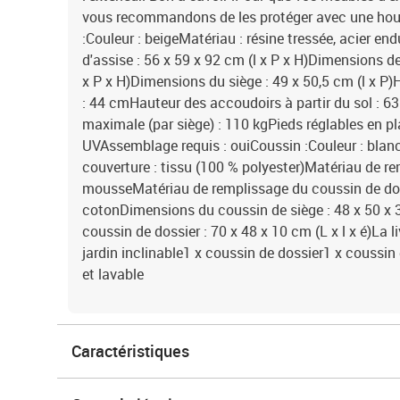
vous recommandons de les protéger avec une ho
:Couleur : beigeMatériau : résine tressée, acier e
d'assise : 56 x 59 x 92 cm (l x P x H)Dimensions d
x P x H)Dimensions du siège : 49 x 50,5 cm (l x P)H
: 44 cmHauteur des accoudoirs à partir du sol : 
maximale (par siège) : 110 kgPieds réglables en 
UVAssemblage requis : ouiCoussin :Couleur : blan
couverture : tissu (100 % polyester)Matériau de re
mousseMatériau de remplissage du coussin de doss
cotonDimensions du coussin de siège : 48 x 50 x 
coussin de dossier : 70 x 48 x 10 cm (L x l x é)La l
jardin inclinable1 x coussin de dossier1 x coussi
et lavable
Caractéristiques