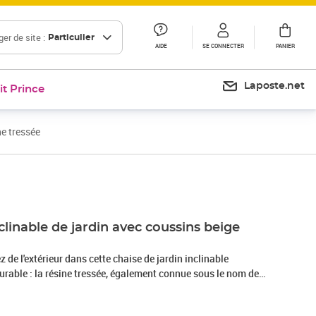
er de site :
Particulier
AIDE
SE CONNECTER
PANIER
Laposte.net
it Prince
ne tressée
Prix 96,99€
clinable de jardin avec coussins beige
 de l'extérieur dans cette chaise de jardin inclinable
urable : la résine tressée, également connue sous le nom de
au synthétique solide et nécessitant peu d'entretien qui
l. Il est léger, facile à nettoyer et couramment utilisé pour les