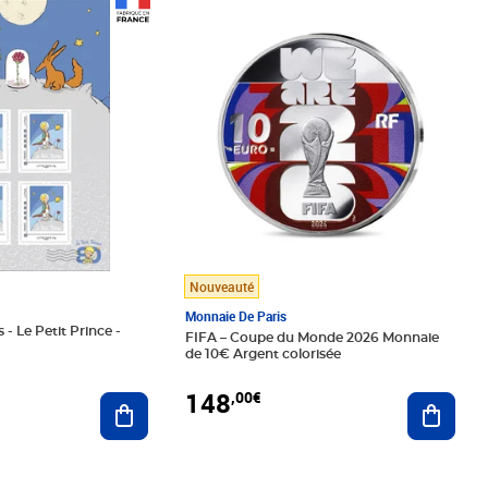
Prix 148,00€
Nouveauté
Monnaie De Paris
 - Le Petit Prince -
FIFA – Coupe du Monde 2026 Monnaie
de 10€ Argent colorisée
148
,00€
Ajouter au panier
Ajoute