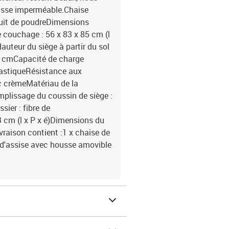
usse imperméable.Chaise
nduit de poudreDimensions
e couchage : 56 x 83 x 85 cm (l
auteur du siège à partir du sol
63 cmCapacité de charge
plastiqueRésistance aux
c crèmeMatériau de la
mplissage du coussin de siège :
ier : fibre de
3 cm (l x P x é)Dimensions du
ivraison contient :1 x chaise de
n d'assise avec housse amovible