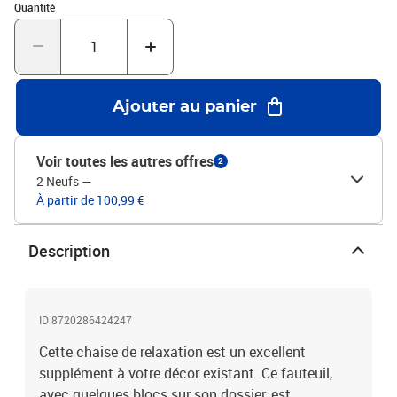
Quantité : 1
cmMoelleux et rondeletL'assemblage est requis
Quantité
Ajouter au panier
Voir toutes les autres offres
2
2 Neufs
—
À partir de 100,99 €
Description
ID 8720286424247
Cette chaise de relaxation est un excellent
supplément à votre décor existant. Ce fauteuil,
avec quelques blocs sur son dossier, est