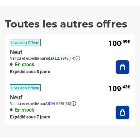
Toutes les autres offres
100
,99€
Livraison Offerte
Neuf
Vendu et expédié par
vidaXL
2.79/5
(14)
Ajouter
En stock
Expédié sous 3 jours
109
,43€
Livraison Offerte
Neuf
Vendu et expédié par
ASD
4.05/5
(38)
Ajouter
En stock
Expédié sous 7 jours