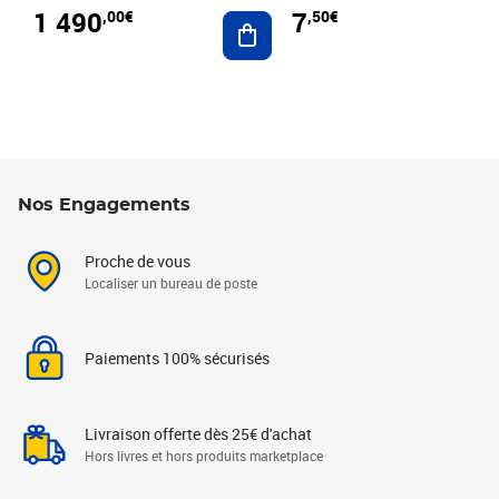
1 490
7
,00€
,50€
Ajouter au panier
Nos Engagements
Proche de vous
Localiser un bureau de poste
Paiements 100% sécurisés
Livraison offerte dès 25€ d'achat
Hors livres et hors produits marketplace