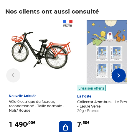
Nos clients ont aussi consulté
Prix 1 490,00€
Prix 7,50€
Livraison offerte
Nouvelle Attitude
La Poste
Vélo électrique du facteur,
Collector 4 timbres - Le Petit P
reconditionné - Taille normale -
- Lettre Verte
Noir/ Rouge
20g / France
1 490
7
,00€
,50€
Ajouter au panier