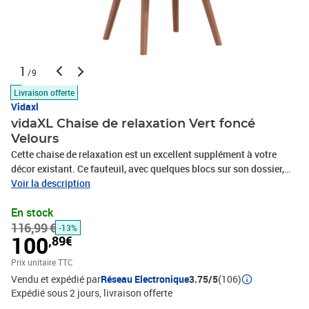
1
/9
Livraison offerte
Vidaxl
vidaXL Chaise de relaxation Vert foncé
Velours
Cette chaise de relaxation est un excellent supplément à votre
décor existant. Ce fauteuil, avec quelques blocs sur son dossier,
est esthétique. Grâce à sa mousse épaisse capitonnée recouverte
Voir la description
de velours doux au toucher, vous pourrez profiter d'un confort
En stock
optimal pendant votre temps d'assise. Soutenu par un cadre en
116,99 €
acier et des pieds en bois, le fauteuil de relaxation est stable et
-13%
100
,89€
durable.Couleur : vert foncéMatériau : velours (100 % polyester),
bois d'hévéa massif, acierMatériau de remplissage :
Prix unitaire TTC
MousseDimensions totales : 61,5 x 69 x 95,5 cm (l x P x H)Largeur
Vendu et expédié par
Réseau Electronique
3.75/5
(106)
du siège : 47,5 cmProfondeur du siège : 46 cmHauteur du siège à
Expédié sous 2 jours
livraison offerte
partir du sol : 40,5 cmHauteur des accoudoirs à partir du sol : 58