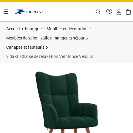
ontenu de la page
Accueil
boutique
Mobilier et décoration
Meubles de salon, salle à manger et séjour
Canapés et fauteuils
vidaXL Chaise de relaxation Vert foncé Velours
Prix barré 116,99 €
Prix 100,89€
Prix 1
Prix 1