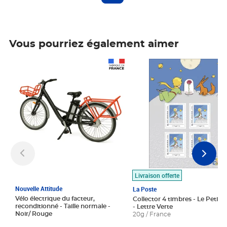
Vous pourriez également aimer
Prix 1 490,00€
Prix 7,50€
Livraison offerte
Nouvelle Attitude
La Poste
Vélo électrique du facteur,
Collector 4 timbres - Le Petit P
reconditionné - Taille normale -
- Lettre Verte
Noir/ Rouge
20g / France