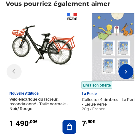
Vous pourriez également aimer
Prix 1 490,00€
Prix 7,50€
Livraison offerte
Nouvelle Attitude
La Poste
Vélo électrique du facteur,
Collector 4 timbres - Le Petit P
reconditionné - Taille normale -
- Lettre Verte
Noir/ Rouge
20g / France
1 490
7
,00€
,50€
Ajouter au panier