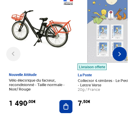
Prix 1 490,00€
Prix 7,50€
Livraison offerte
Nouvelle Attitude
La Poste
Vélo électrique du facteur,
Collector 4 timbres - Le Petit P
reconditionné - Taille normale -
- Lettre Verte
Noir/ Rouge
20g / France
1 490
7
,00€
,50€
Ajouter au panier