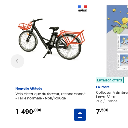
Prix 1 490,00€
Prix 7,50€
Livraison offerte
La Poste
Nouvelle Attitude
Collector 4 timbres
Vélo électrique du facteur, reconditionné
Lettre Verte
- Taille normale - Noir/ Rouge
20g / France
1 490
7
,00€
,50€
Ajouter au panier