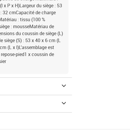
l x P x H)Largeur du siège : 53
) : 32 cmCapacité de charge
atériau : tissu (100 %
 siège : mousseMatériau de
nsions du coussin de siège (L)
e siège (S) : 53 x 40 x 6 cm (L
 cm (L x l)L'assemblage est
x repose-pied1 x coussin de
sier