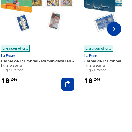
Livraison offerte
Livraison offerte
La Poste
La Poste
Carnet de 12 timbres - Maman dans l'art -
Carnet de 12 timbres - Le bl
Lettre verte
Lettre verte
20g / France
20g / France
18
18
,24€
,24€
r au panier
Ajouter au panier