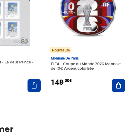
Nouveauté
Monnaie De Paris
 - Le Petit Prince -
FIFA – Coupe du Monde 2026 Monnaie
de 10€ Argent colorisée
148
,00€
Ajouter au panier
Ajoute
mer