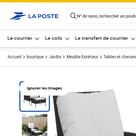
ontenu de la page
N° de suivi, rechercher un produi
Le courrier
Le colis
Le transfert de courrier
Accueil
boutique
Jardin
Meuble Extérieur
Tables et chaises
Ignorer les images