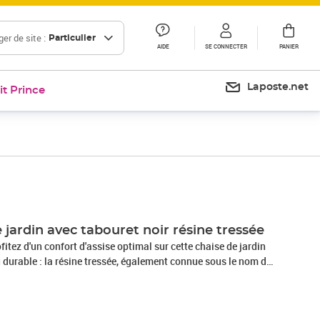
er de site :
Particulier
AIDE
SE CONNECTER
PANIER
Laposte.net
it Prince
Prix 113,99€
 jardin avec tabouret noir résine tressée
fitez d'un confort d'assise optimal sur cette chaise de jardin
 durable : la résine tressée, également connue sous le nom de
tempéries et est facile à nettoyer. Elle reste belle à l'extérieur
ode. Elle est plus économique que d'autres matériaux, tout en
qualité, une commodité et un aspect esthétique.Cadre robuste