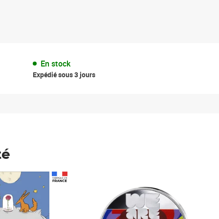
En stock
Expédié sous 3 jours
té
Prix 148,00€