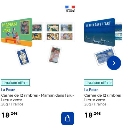
Prix 18,24€
Prix 18,24€
Livraison offerte
Livraison offerte
La Poste
La Poste
Carnet de 12 timbres - Maman dans l'art -
Carnet de 12 timbres - Le bl
Lettre verte
Lettre verte
20g / France
20g / France
18
18
,24€
,24€
r au panier
Ajouter au panier