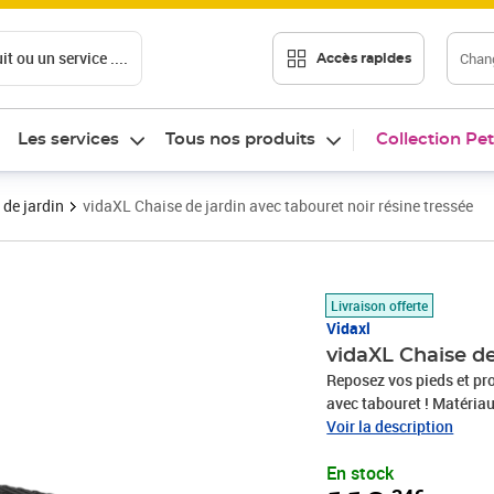
t ou un service ....
Chang
Accès rapides
Les services
Tous nos produits
Collection Pet
 de jardin
vidaXL Chaise de jardin avec tabouret noir résine tressée
Prix 113,34€
Livraison offerte
Vidaxl
vidaXL Chaise de
Reposez vos pieds et pro
avec tabouret ! Matériau
rotin poly, résiste aux in
Voir la description
pendant une longue péri
En stock
offrant une excellente 