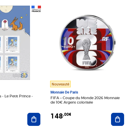
Prix 148,00€
Nouveauté
Monnaie De Paris
 - Le Petit Prince -
FIFA – Coupe du Monde 2026 Monnaie
de 10€ Argent colorisée
148
,00€
Ajouter au panier
Ajoute