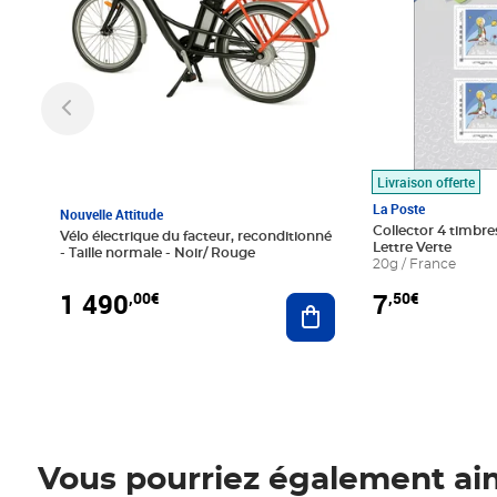
Livraison offerte
La Poste
Nouvelle Attitude
Collector 4 timbres
Vélo électrique du facteur, reconditionné
Lettre Verte
- Taille normale - Noir/ Rouge
20g / France
1 490
7
,00€
,50€
Ajouter au panier
Vous pourriez également ai