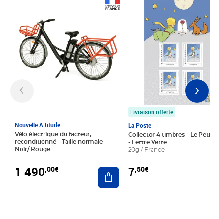
Prix 1 490,00€
Prix 7,50€
Livraison offerte
Nouvelle Attitude
La Poste
Vélo électrique du facteur,
Collector 4 timbres - Le Petit P
reconditionné - Taille normale -
- Lettre Verte
Noir/ Rouge
20g / France
1 490
7
,00€
,50€
Ajouter au panier