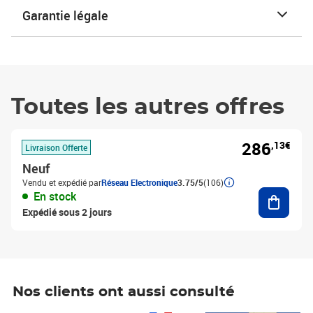
Garantie légale
Toutes les autres offres
286
,13€
Livraison Offerte
Neuf
Vendu et expédié par
Réseau Electronique
3.75/5
(106)
Ajouter
En stock
Expédié sous 2 jours
Nos clients ont aussi consulté