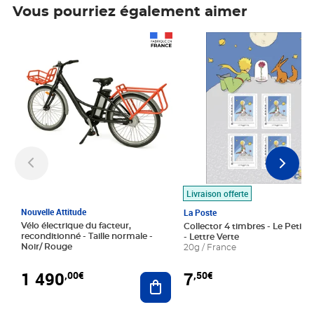
Vous pourriez également aimer
Prix 1 490,00€
Prix 7,50€
Livraison offerte
Nouvelle Attitude
La Poste
Vélo électrique du facteur,
Collector 4 timbres - Le Petit P
reconditionné - Taille normale -
- Lettre Verte
Noir/ Rouge
20g / France
1 490
7
,00€
,50€
Ajouter au panier