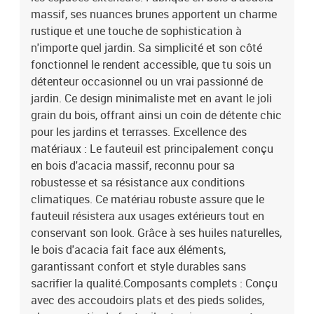
pourraient abîmer la finition du bois. En cas de mauvais temps,
massif, ses nuances brunes apportent un charme
pense à le recouvrir pour prolonger sa durée de vie. Couleur:
rustique et une touche de sophistication à
MarronMatériau: Bois d'acacia massifDimensions globales: 57 x
n'importe quel jardin. Sa simplicité et son côté
72 x 109 cm (L x l x H)Poids maximal: 440 kgCapacité:
fonctionnel le rendent accessible, que tu sois un
4Assemblage requis: OuiContenant de la livraison:4 x Chaise de
détenteur occasionnel ou un vrai passionné de
jardinEAN: 8720845689612SKU: 3154134Brand: vidaXL
jardin. Ce design minimaliste met en avant le joli
grain du bois, offrant ainsi un coin de détente chic
pour les jardins et terrasses. Excellence des
matériaux : Le fauteuil est principalement conçu
en bois d'acacia massif, reconnu pour sa
robustesse et sa résistance aux conditions
climatiques. Ce matériau robuste assure que le
fauteuil résistera aux usages extérieurs tout en
conservant son look. Grâce à ses huiles naturelles,
le bois d'acacia fait face aux éléments,
garantissant confort et style durables sans
sacrifier la qualité.Composants complets : Conçu
avec des accoudoirs plats et des pieds solides,