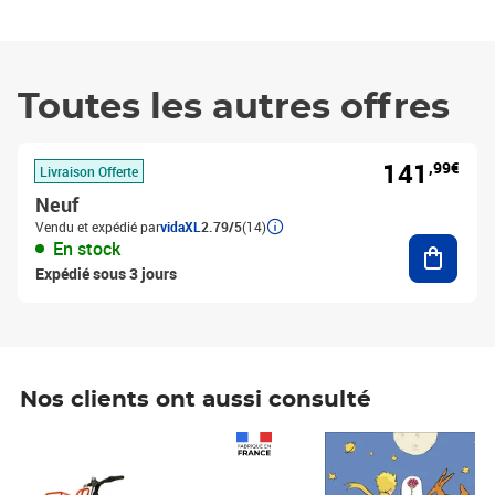
Toutes les autres offres
141
,99€
Livraison Offerte
Neuf
Vendu et expédié par
vidaXL
2.79/5
(14)
Ajouter
En stock
Expédié sous 3 jours
Nos clients ont aussi consulté
Prix 1 490,00€
Prix 7,50€