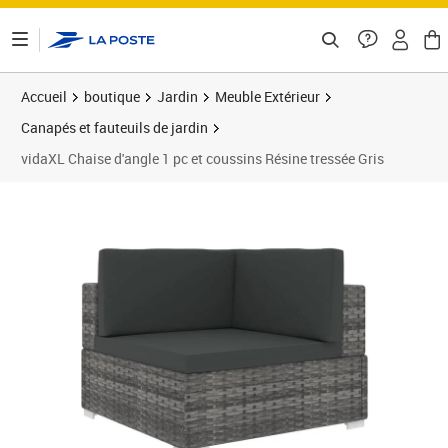
ontenu de la page
Accueil
boutique
Jardin
Meuble Extérieur
Canapés et fauteuils de jardin
vidaXL Chaise d'angle 1 pc et coussins Résine tressée Gris
Prix 140,92€
Prix 1