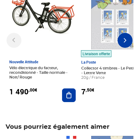
Livraison offerte
Nouvelle Attitude
La Poste
Vélo électrique du facteur,
Collector 4 timbres - Le Petit P
reconditionné - Taille normale -
- Lettre Verte
Noir/ Rouge
20g / France
1 490
7
,00€
,50€
Ajouter au panier
Vous pourriez également aimer
Prix 1 490,00€
Prix 7,50€