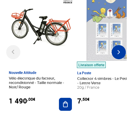
Livraison offerte
Nouvelle Attitude
La Poste
Vélo électrique du facteur,
Collector 4 timbres - Le Petit P
reconditionné - Taille normale -
- Lettre Verte
Noir/ Rouge
20g / France
1 490
7
,00€
,50€
Ajouter au panier