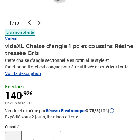
1
/10
Livraison offerte
Vidaxl
vidaXL Chaise d'angle 1 pc et coussins Résine
tressée Gris
Cette chaise d'angle sectionnelle en rotin allie style et
fonctionnalité, et est conçue pour être utilisée à l'extérieur toute
l'année. Matériau durable : grâce à la résine tressée résistante aux
Voir la description
intempéries et à l'eau, le canapé d'angle est facile à nettoyer,
En stock
résistant à l'usure et adapté à un usage quotidien. Cadre robuste
140
,92€
et stable : le cadre en acier enduit de poudre assure la solidité et la
stabilité du meuble de jardin pour une utilisation quotidienne à
Prix unitaire TTC
l'extérieur. Expérience d'assise confortable : ce mobilier d'extérieur,
Vendu et expédié par
Réseau Electronique
3.75/5
(106)
doté de coussins épais, offre une expérience d'assise confortable.
Expédié sous 2 jours
livraison offerte
Conception modulaire : il est également léger et modulaire, ce qui
le rend complètement flexible et facile à déplacer pour s'adapter à
Quantité : 1
Quantité
n'importe quelle configuration. Vous pouvez le combiner avec
d'autres sièges de milieu, repose-pied disponibles dans le menu