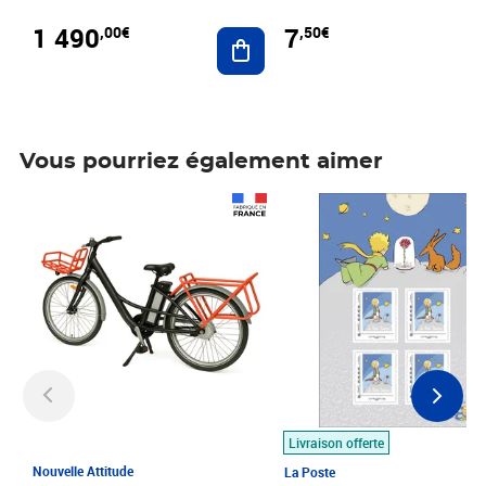
1 490
7
,00€
,50€
Ajouter au panier
Vous pourriez également aimer
Prix 1 490,00€
Prix 7,50€
Livraison offerte
Nouvelle Attitude
La Poste