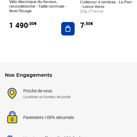
Vélo électrique du facteur,
Collector 4 timbres - Le Petit P
reconditionné - Taille normale -
- Lettre Verte
Noir/ Rouge
20g / France
1 490
7
,00€
,50€
Ajouter au panier
Nos Engagements
Proche de vous
Localiser un bureau de poste
Paiements 100% sécurisés