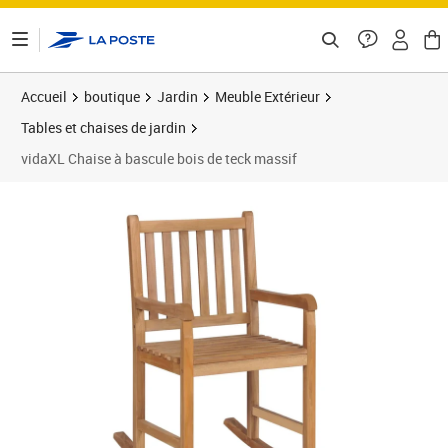
ontenu de la page
Accueil
boutique
Jardin
Meuble Extérieur
Tables et chaises de jardin
vidaXL Chaise à bascule bois de teck massif
Prix 133,05€
Prix 1