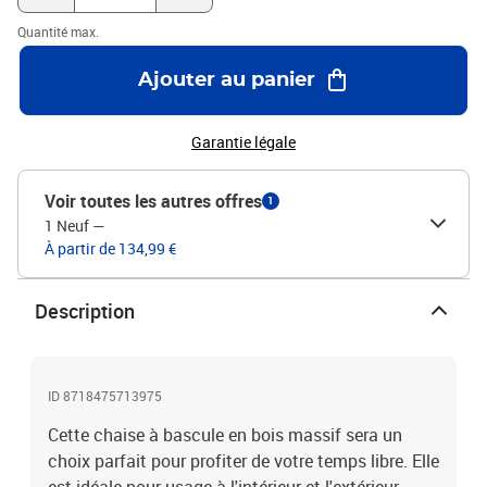
x P x H)Hauteur du siège : 54,5 cmProfondeur du siège : 50
Quantité max.
cmHauteur du dossier : 47,5 cmCoussin inclus : non
Ajouter au panier
Garantie légale
Voir toutes les autres offres
1
1 Neuf
—
À partir de 134,99 €
Description
ID 8718475713975
Cette chaise à bascule en bois massif sera un
choix parfait pour profiter de votre temps libre. Elle